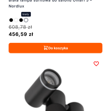
Biała lampa sufitowa do salonu Omari 5 –
Nordlux
608,78
zł
456,59
zł
Do koszyka