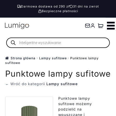
Darmowa dostawa od 290 zł
31 dni na zwrot
Bezpieczne płatności
Przejdź
Przejdź
do
do
nawigacji
treści
Wyszukiwarka
produktów
Strona główna
Lampy sufitowe
Punktowe lampy
sufitowe
Punktowe lampy sufitowe
← Wróć do kategorii
Lampy sufitowe
Punktowe lampy
sufitowe możemy
podzielić na
wpuszczane i