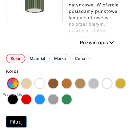
natynkowe. W ofercie
posiadamy punktowe
lampy sufitowe w
kolorze: białym,
czarnym, złotym,
srebrnym ale także w
Rozwiń opis
zgaszonej zieleni, w
połączeniu czerni ze
złotem lub bieli ze
Kolor
Materiał
Marka
Cena
srebrem a także z
dodatkiem drewna.
Kolor
Wybór jest ogromny.
Posiadamy również
modele z regulacją,
która pozwala na
kierowanie oświetlenia
w dowolne miejsca.
Filtruj