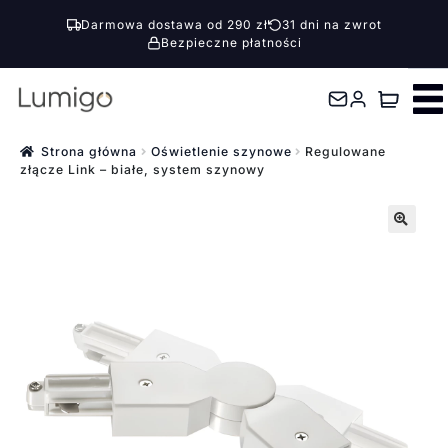
Darmowa dostawa od 290 zł
31 dni na zwrot
Bezpieczne płatności
Przejdź
Przejdź
do
do
nawigacji
treści
Strona główna
Oświetlenie szynowe
Regulowane
złącze Link – białe, system szynowy
🔍