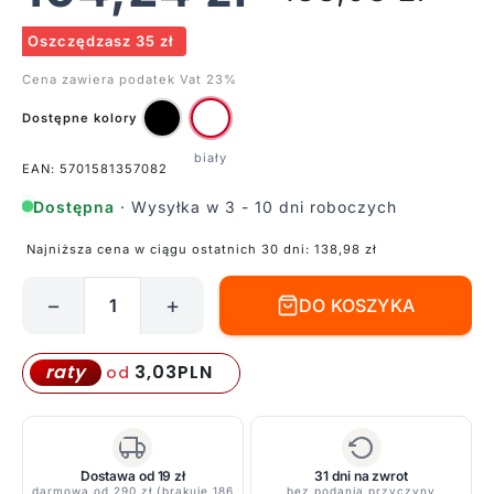
Oszczędzasz 35 zł
Cena zawiera podatek Vat 23%
Dostępne kolory
EAN: 5701581357082
Dostępna
· Wysyłka w 3 - 10 dni roboczych
Najniższa cena w ciągu ostatnich 30 dni:
138,98
zł
−
+
DO KOSZYKA
ilość
Regulowane
złącze
3,03
PLN
raty
od
Link
-
białe,
system
Dostawa od 19 zł
31 dni na zwrot
darmowa od 290 zł (brakuje 186
bez podania przyczyny