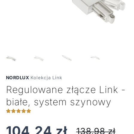
NORDLUX
|
Kolekcja Link
Regulowane złącze Link -
białe, system szynowy
104,24
zł
138,98
zł