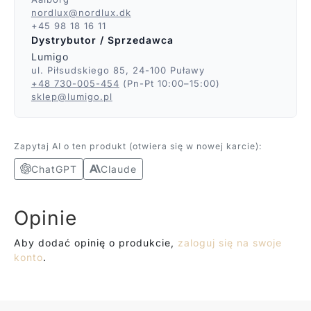
nordlux@nordlux.dk
+45 98 18 16 11
Dystrybutor / Sprzedawca
Lumigo
ul. Piłsudskiego 85, 24-100 Puławy
+48 730-005-454
(Pn-Pt 10:00–15:00)
sklep@lumigo.pl
Zapytaj AI o ten produkt (otwiera się w nowej karcie):
ChatGPT
Claude
Opinie
Aby dodać opinię o produkcie,
zaloguj się na swoje
konto
.