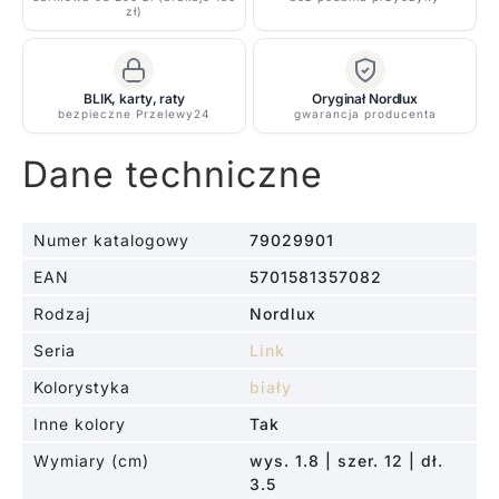
szynowy
zł)
BLIK, karty, raty
Oryginał Nordlux
bezpieczne Przelewy24
gwarancja producenta
Dane techniczne
Numer katalogowy
79029901
EAN
5701581357082
Rodzaj
Nordlux
Seria
Link
Kolorystyka
biały
Inne kolory
Tak
Wymiary (cm)
wys. 1.8 | szer. 12 | dł.
3.5