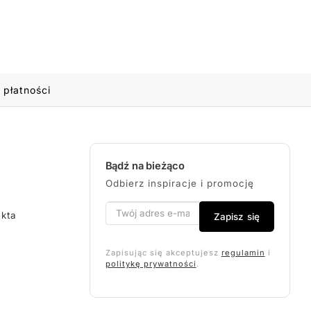
 płatności
Bądź na bieżąco
Odbierz inspiracje i promocję
ekta
Zapisz się
Zapisując się akceptujesz
regulamin
i
politykę prywatności
.