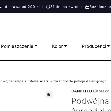
a dostawa od 290 zł
•
31 dni na zwrot
•
Bezpieczne
Pomieszczenie
Kolor
Producenci
dwójna lampa sufitowa Atarri – żyrandol do pokoju dziecięcego
CANDELLUX
|
Kolekcj
Podwójna l
🔍