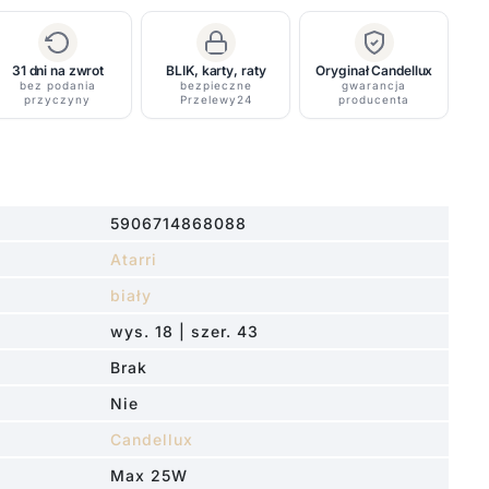
31 dni na zwrot
BLIK, karty, raty
Oryginał Candellux
bez podania
bezpieczne
gwarancja
przyczyny
Przelewy24
producenta
5906714868088
Atarri
biały
wys. 18 | szer. 43
Brak
Nie
Candellux
Max 25W