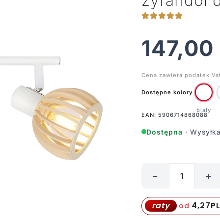
żyrandol 
147,00
Cena zawiera podatek Va
Dostępne kolory
EAN: 5906714868088
Dostępna
· Wysyłka
−
+
ilość
Podwójna
lampa
4,27
P
raty
od
sufitowa