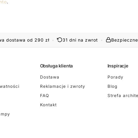
nto
.
a dostawa od 290 zł
•
31 dni na zwrot
•
Bezpieczne
Obsługa klienta
Inspiracje
Dostawa
Porady
ywatności
Reklamacje i zwroty
Blog
FAQ
Strefa archit
Kontakt
ampy