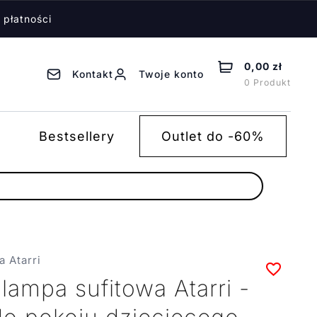
 płatności
0,00 zł
Kontakt
Twoje konto
0 Produkt
Bestsellery
Outlet do -60%
a Atarri
ampa sufitowa Atarri -