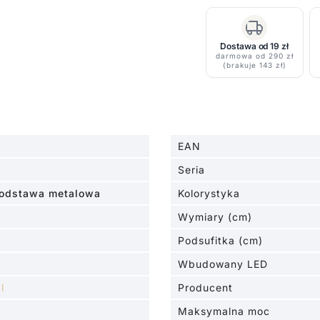
Atarri
-
żyrandol
Dostawa od 19 zł
darmowa od 290 zł
do
(brakuje 143 zł)
pokoju
dziecięcego
EAN
Seria
podstawa metalowa
Kolorystyka
Wymiary (cm)
Podsufitka (cm)
Wbudowany LED
l
Producent
Maksymalna moc