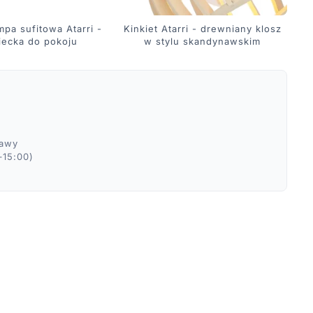
mpa sufitowa Atarri -
Kinkiet Atarri - drewniany klosz
iecka do pokoju
w stylu skandynawskim
ławy
–15:00)