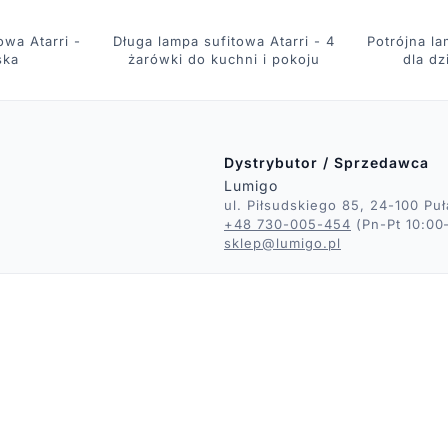
owa Atarri -
Długa lampa sufitowa Atarri - 4
Potrójna la
ska
żarówki do kuchni i pokoju
dla dz
Dystrybutor / Sprzedawca
Lumigo
ul. Piłsudskiego 85, 24-100 Pu
+48 730-005-454
(Pn-Pt 10:00
sklep@lumigo.pl