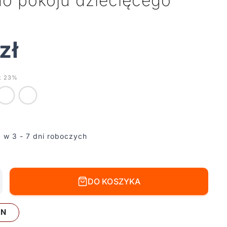
do pokoju dziecięcego
zł
t 23%
 w 3 - 7 dni roboczych
DO KOSZYKA
LN