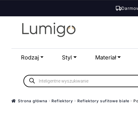
Darmow
Przejdź
Przejdź
do
do
nawigacji
treści
Rodzaj
Styl
Materiał
Wyszukiwarka
produktów
Strona główna
Reflektory
Reflektory sufitowe białe
Po