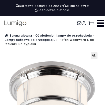
Darmowa dostawa od 290 zł
31 dni na zwrot
Bezpieczne płatności
Przejdź
Przejdź
do
do
nawigacji
treści
Strona główna
Oświetlenie i lampy do przedpokoju
Lampy sufitowe do przedpokoju
Plafon Woodward L do
łazienki lub sypialni
🔍