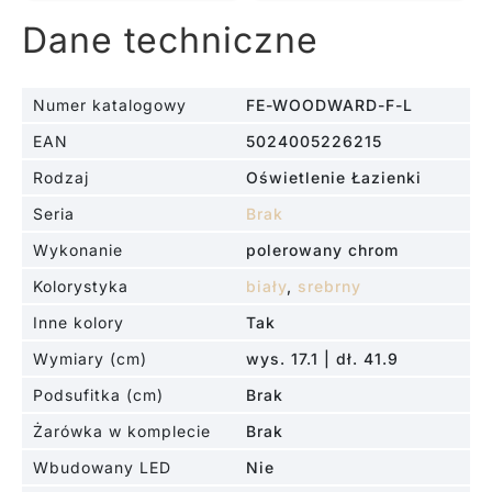
Dane techniczne
Numer katalogowy
FE-WOODWARD-F-L
EAN
5024005226215
Rodzaj
Oświetlenie Łazienki
Seria
Brak
Wykonanie
polerowany chrom
Kolorystyka
biały
,
srebrny
Inne kolory
Tak
Wymiary (cm)
wys. 17.1 | dł. 41.9
Podsufitka (cm)
Brak
Żarówka w komplecie
Brak
Wbudowany LED
Nie