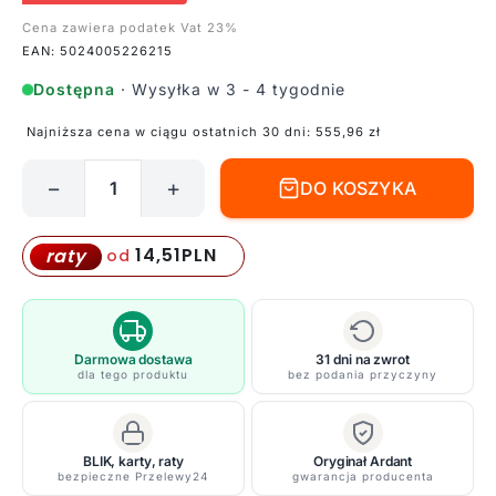
Cena zawiera podatek Vat 23%
EAN: 5024005226215
Dostępna
· Wysyłka w 3 - 4 tygodnie
Najniższa cena w ciągu ostatnich 30 dni:
555,96
zł
−
+
DO KOSZYKA
ilość
Plafon
Woodward
14,51
PLN
raty
od
L
do
łazienki
lub
Darmowa dostawa
31 dni na zwrot
dla tego produktu
bez podania przyczyny
sypialni
BLIK, karty, raty
Oryginał Ardant
bezpieczne Przelewy24
gwarancja producenta