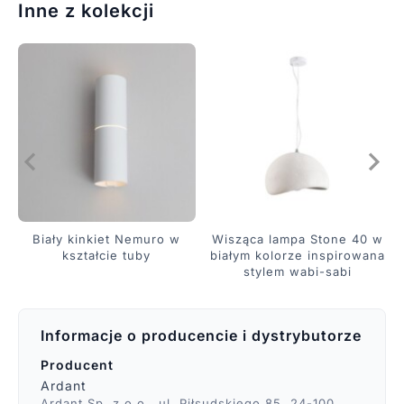
Inne z kolekcji
Biały kinkiet Nemuro w
Wisząca lampa Stone 40 w
kształcie tuby
białym kolorze inspirowana
stylem wabi-sabi
Informacje o producencie i dystrybutorze
Producent
Ardant
Ardant Sp. z o.o., ul. Piłsudskiego 85, 24-100