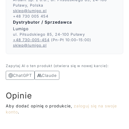
Puławy, Polska
sklep@lumigo.pl
+48 730 005 454
Dystrybutor / Sprzedawca
Lumigo
ul. Piłsudskiego 85, 24-100 Puławy
+48 730-005-454
(Pn-Pt 10:00–15:00)
sklep@lumigo.pl
Zapytaj AI o ten produkt (otwiera się w nowej karcie):
ChatGPT
Claude
Opinie
Aby dodać opinię o produkcie,
zaloguj się na swoje
konto
.