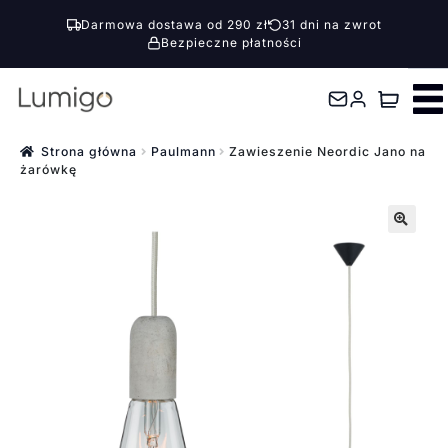
Darmowa dostawa od 290 zł
31 dni na zwrot
Bezpieczne płatności
Przejdź
Przejdź
do
do
nawigacji
treści
Strona główna
Paulmann
Zawieszenie Neordic Jano na
żarówkę
🔍