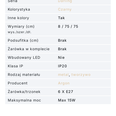
Seria
Darling
Kolorystyka
Czarny
Inne kolory
Tak
Wymiary (cm)
8 / 75 / 75
wys./szer./dł.
Podsufitka (cm)
Brak
Żarówka w komplecie
Brak
Wbudowany LED
Nie
Klasa IP
IP20
Rodzaj materiału
metal
,
tworzywo
Producent
Argon
Żarówka/trzonek
6 X E27
Maksymalna moc
Max 15W