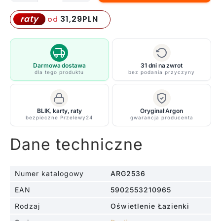
Plafon
Darling
31,29
PLN
raty
od
w
kolorze
czarnym
o
Darmowa dostawa
31 dni na zwrot
dla tego produktu
bez podania przyczyny
imponującej
średnicy
75
BLIK, karty, raty
Oryginał Argon
cm,
bezpieczne Przelewy24
gwarancja producenta
idealny
do
Dane techniczne
salonu
Numer katalogowy
ARG2536
EAN
5902553210965
Rodzaj
Oświetlenie Łazienki