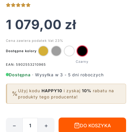
1 079,00
zł
Cena zawiera podatek Vat 23%
Dostępne kolory
EAN: 5902553210965
Dostępna
· Wysyłka w 3 - 5 dni roboczych
Użyj kodu
HAPPY10
i zyskaj
10%
rabatu na
%
produkty tego producenta!
−
+
DO KOSZYKA
ilość