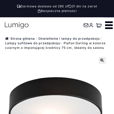
Darmowa dostawa od 290 zł
31 dni na zwrot
Bezpieczne płatności
Przejdź
Przejdź
do
do
nawigacji
treści
Strona główna
Oświetlenie i lampy do przedpokoju
Lampy sufitowe do przedpokoju
Plafon Darling w kolorze
czarnym o imponującej średnicy 75 cm, idealny do salonu
🔍