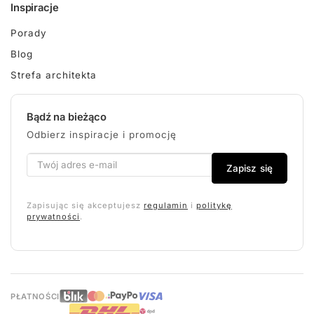
Inspiracje
Porady
Blog
Strefa architekta
Bądź na bieżąco
Odbierz inspiracje i promocję
Zapisz się
Zapisując się akceptujesz
regulamin
i
politykę
prywatności
.
PŁATNOŚCI