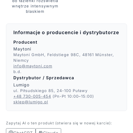
do łazienki rozświetla
wnętrze intensywnym
blaskiem
Informacje o producencie i dystrybutorze
Producent
Maytoni
Maytoni GmbH, Feldstiege 98C, 48161 Münster,
Niemcy
info@maytoni.com
b.d.
Dystrybutor / Sprzedawca
Lumigo
ul. Piłsudskiego 85, 24-100 Puławy
+48 730-005-454
(Pn-Pt 10:00–15:00)
sklep@lumigo.pl
Zapytaj AI o ten produkt (otwiera się w nowej karcie):
ChatGPT
Claude