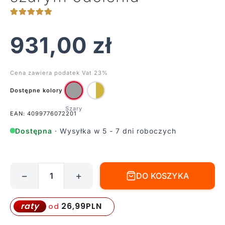
931,00
zł
Cena zawiera podatek Vat 23%
Dostępne kolory
EAN: 4099776072201
Dostępna
· Wysyłka w 5 - 7 dni roboczych
−
+
DO KOSZYKA
ilość
Nowoczesny
plafon
26,99
PLN
raty
od
Glassy