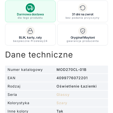
z
przyciemnianego
szkła
Darmowa dostawa
31 dni na zwrot
dla tego produktu
bez podania przyczyny
w
szarym
odcieniu
BLIK, karty, raty
Oryginał Maytoni
bezpieczne Przelewy24
gwarancja producenta
Dane techniczne
Numer katalogowy
MOD270CL-01B
EAN
4099776072201
Rodzaj
Oświetlenie Łazienki
Seria
Glassy
Kolorystyka
Szary
Inne kolory
Tak