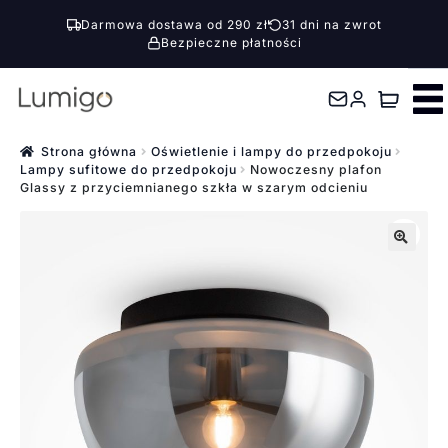
Darmowa dostawa od 290 zł
31 dni na zwrot
Bezpieczne płatności
Przejdź
Przejdź
do
do
nawigacji
treści
Strona główna
Oświetlenie i lampy do przedpokoju
Lampy sufitowe do przedpokoju
Nowoczesny plafon
Glassy z przyciemnianego szkła w szarym odcieniu
🔍