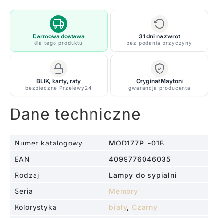
wisząca
Memory
z
kloszem
Darmowa dostawa
31 dni na zwrot
dla tego produktu
bez podania przyczyny
skierowanym
ku
górze
BLIK, karty, raty
Oryginał Maytoni
i
bezpieczne Przelewy24
gwarancja producenta
dołu
Dane techniczne
Numer katalogowy
MOD177PL-01B
EAN
4099776046035
Rodzaj
Lampy do sypialni
Seria
Memory
Kolorystyka
biały
,
Czarny