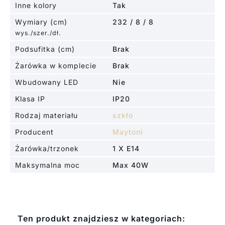
Inne kolory
Tak
Wymiary (cm)
232 / 8 / 8
wys./szer./dł.
Podsufitka (cm)
Brak
Żarówka w komplecie
Brak
Wbudowany LED
Nie
Klasa IP
IP20
Rodzaj materiału
szkło
Producent
Maytoni
Żarówka/trzonek
1 X E14
Maksymalna moc
Max 40W
Ten produkt znajdziesz w kategoriach: