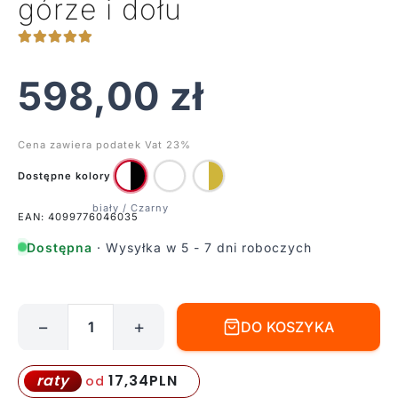
górze i dołu
598,00
zł
Cena zawiera podatek Vat 23%
Dostępne kolory
EAN: 4099776046035
Dostępna
· Wysyłka w 5 - 7 dni roboczych
−
+
DO KOSZYKA
ilość
Minimalistyczna
lampa
17,34
PLN
raty
od