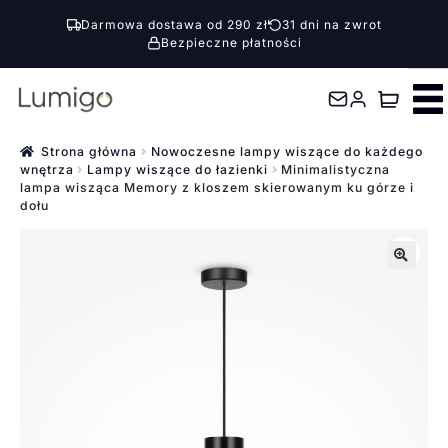
Darmowa dostawa od 290 zł
31 dni na zwrot
Bezpieczne płatności
Przejdź
Przejdź
do
do
nawigacji
treści
Strona główna
Nowoczesne lampy wiszące do każdego
wnętrza
Lampy wiszące do łazienki
Minimalistyczna
lampa wisząca Memory z kloszem skierowanym ku górze i
dołu
🔍