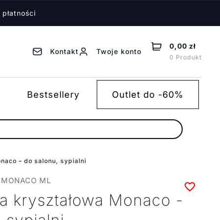
 płatności
0,00 zł
Kontakt
Twoje konto
0 Produkt
Bestsellery
Outlet do -60%
aco – do salonu, sypialni
a MONACO ML
a kryształowa Monaco -