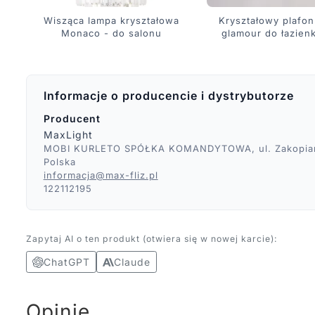
Wisząca lampa kryształowa
Kryształowy plafo
Monaco - do salonu
glamour do łazienk
Informacje o producencie i dystrybutorze
Producent
MaxLight
MOBI KURLETO SPÓŁKA KOMANDYTOWA, ul. Zakopiańs
Polska
informacja@max-fliz.pl
122112195
Zapytaj AI o ten produkt (otwiera się w nowej karcie):
ChatGPT
Claude
Opinie