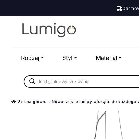
Darmow
Przejdź
Przejdź
do
do
nawigacji
treści
Rodzaj
Styl
Materiał
Wyszukiwarka
produktów
Strona główna
Nowoczesne lampy wiszące do każdego 