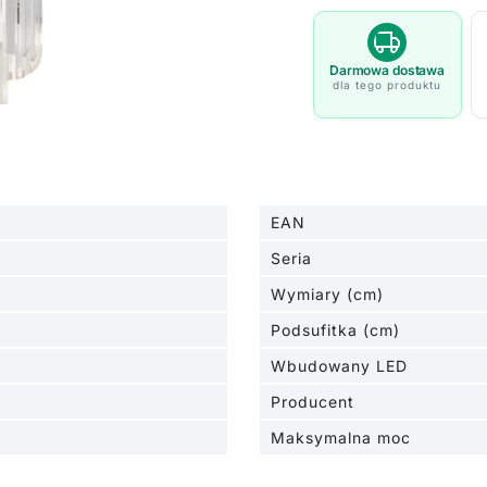
Monaco
-
do
Darmowa dostawa
dla tego produktu
salonu,
sypialni
EAN
Seria
Wymiary (cm)
Podsufitka (cm)
Wbudowany LED
Producent
Maksymalna moc