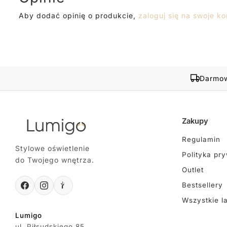
Aby dodać opinię o produkcie,
zaloguj się na swoje ko
Darmow
Zakupy
Regulamin
Stylowe oświetlenie
Polityka pr
do Twojego wnętrza.
Outlet
Bestsellery
Wszystkie l
Lumigo
ul. Piłsudskiego 85,