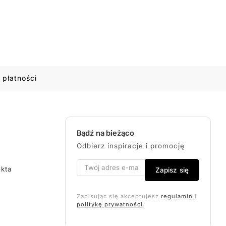
 płatności
Bądź na bieżąco
Odbierz inspiracje i promocję
ekta
Zapisz się
Zapisując się akceptujesz
regulamin
i
politykę prywatności
.