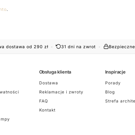
nto
.
a dostawa od 290 zł
•
31 dni na zwrot
•
Bezpieczne
Obsługa klienta
Inspiracje
Dostawa
Porady
ywatności
Reklamacje i zwroty
Blog
FAQ
Strefa archit
Kontakt
ampy