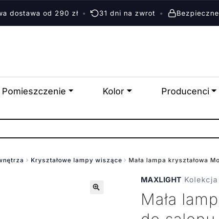
a dostawa od 290 zł
•
31 dni na zwrot
•
Bezpieczne
Pomieszczenie
Kolor
Producenci
wnętrza
Kryształowe lampy wiszące
Mała lampa kryształowa Mon
MAXLIGHT
|
Kolekcj
Mała lamp
🔍