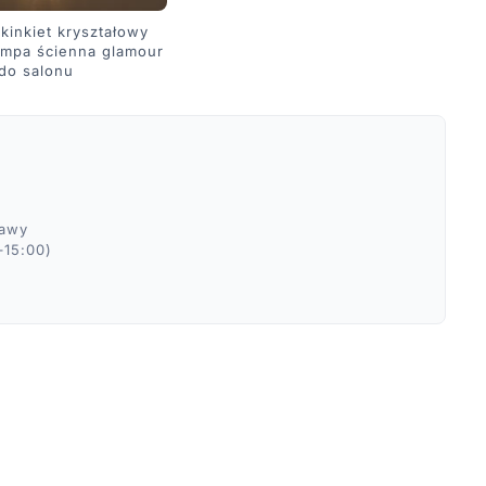
 kinkiet kryształowy
ampa ścienna glamour
do salonu
ławy
–15:00)