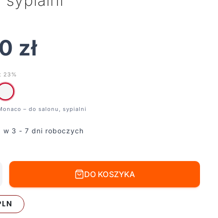
 sypialni
00
zł
t 23%
 w 3 - 7 dni roboczych
DO KOSZYKA
PLN