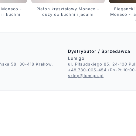
n Monaco -
Plafon kryształowy Monaco -
Elegancki
i i kuchni
duży do kuchni i jadalni
Monaco - l
Dystrybutor / Sprzedawca
Lumigo
ka 58, 30-418 Kraków,
ul. Piłsudskiego 85, 24-100 Pu
+48 730-005-454
(Pn-Pt 10:00
sklep@lumigo.pl