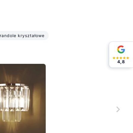
randole kryształowe
4,8