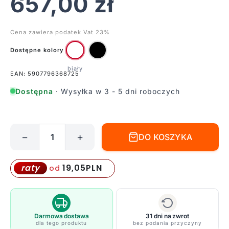
657,00
zł
Cena zawiera podatek Vat 23%
Dostępne kolory
EAN: 5907796368725
Dostępna
· Wysyłka w 3 - 5 dni roboczych
−
+
DO KOSZYKA
ilość
Lampa
wisząca
19,05
PLN
raty
od
na
linkach
do
salonu
Darmowa dostawa
31 dni na zwrot
dla tego produktu
bez podania przyczyny
Reus