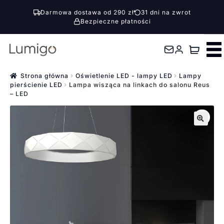
Darmowa dostawa od 290 zł
31 dni na zwrot
Bezpieczne płatności
Przejdź
Przejdź
do
do
nawigacji
treści
Strona główna
Oświetlenie LED - lampy LED
Lampy
pierścienie LED
Lampa wisząca na linkach do salonu Reus
– LED
🔍