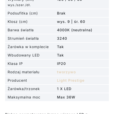
wys./szer./dł.
Podsufitka (cm)
Brak
Klosz (cm)
wys. 9 | śr. 60
Barwa światła
4000K (neutralna)
Strumień światła
3240
Żarówka w komplecie
Tak
Wbudowany LED
Tak
Klasa IP
IP20
Rodzaj materiału
tworzywo
Producent
Light Prestige
Żarówka/trzonek
1 X LED
Maksymalna moc
Max 36W