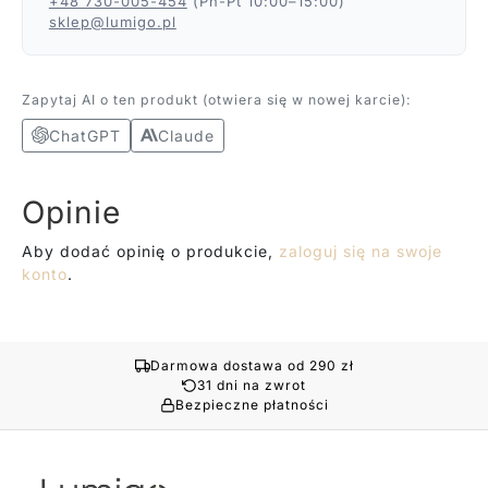
+48 730-005-454
(Pn-Pt 10:00–15:00)
sklep@lumigo.pl
Zapytaj AI o ten produkt (otwiera się w nowej karcie):
ChatGPT
Claude
Opinie
Aby dodać opinię o produkcie,
zaloguj się na swoje
konto
.
Darmowa dostawa od 290 zł
31 dni na zwrot
Bezpieczne płatności