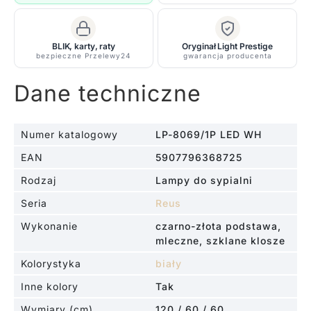
-
LED
BLIK, karty, raty
Oryginał Light Prestige
bezpieczne Przelewy24
gwarancja producenta
Dane techniczne
Numer katalogowy
LP-8069/1P LED WH
EAN
5907796368725
Rodzaj
Lampy do sypialni
Seria
Reus
Wykonanie
czarno-złota podstawa,
mleczne, szklane klosze
Kolorystyka
biały
Inne kolory
Tak
Wymiary (cm)
120 / 60 / 60