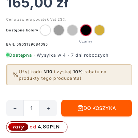
165,00
zł
Cena zawiera podatek Vat 23%
Dostępne kolory
EAN: 5903139684095
Dostępna
· Wysyłka w 4 - 7 dni roboczych
Użyj kodu
N10
i zyskaj
10%
rabatu na
%
produkty tego producenta!
−
+
DO KOSZYKA
ilość
Lampa
wisząca
4,80
PLN
raty
od
Eye