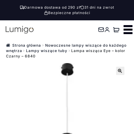
Darmowa dostawa od 290 zł
31 dni na zwrot
Bezpieczne płatności
Przejdź
Przejdź
do
do
nawigacji
treści
Strona główna
Nowoczesne lampy wiszące do każdego
wnętrza
Lampy wiszące tuby
Lampa wisząca Eye – kolor
Czarny – 6840
🔍