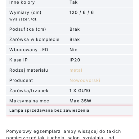
Inne kolory
Tak
Wymiary (cm)
120 / 6 / 6
wys./szer./dł.
Podsufitka (cm)
Brak
Żarówka w komplecie
Brak
Wbudowany LED
Nie
Klasa IP
IP20
Rodzaj materiału
metal
Producent
Nowodvorski
Żarówka/trzonek
1 X GU10
Maksymalna moc
Max 35W
Lampa sprzedawana bez zawieszenia
Pomysłowy egzemplarz lampy wiszącej do takich
pomieszczeń jak kuchnia, salon, sypialnia - od