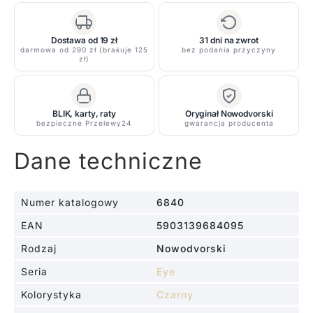
-
kolor
Czarny
Dostawa od 19 zł
31 dni na zwrot
darmowa od 290 zł (brakuje 125
bez podania przyczyny
-
zł)
6840
BLIK, karty, raty
Oryginał Nowodvorski
bezpieczne Przelewy24
gwarancja producenta
Dane techniczne
Numer katalogowy
6840
EAN
5903139684095
Rodzaj
Nowodvorski
Seria
Eye
Kolorystyka
Czarny