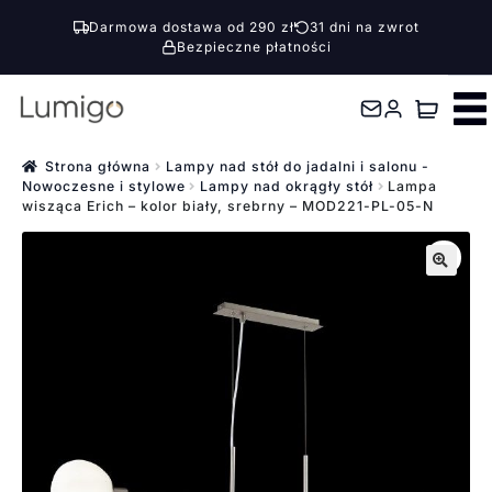
Darmowa dostawa od 290 zł
31 dni na zwrot
Bezpieczne płatności
Przejdź
Przejdź
do
do
nawigacji
treści
Strona główna
Lampy nad stół do jadalni i salonu -
Nowoczesne i stylowe
Lampy nad okrągły stół
Lampa
wisząca Erich – kolor biały, srebrny – MOD221-PL-05-N
🔍