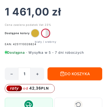
1 461,00
zł
Cena zawiera podatek Vat 23%
Dostępne kolory
EAN: 4251110026824
Dostępna
· Wysyłka w 5 - 7 dni roboczych
−
+
DO KOSZYKA
ilość
Lampa
wisząca
42,36
PLN
raty
od
Erich
-
kolor