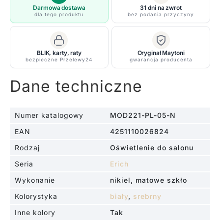
biały,
Darmowa dostawa
31 dni na zwrot
dla tego produktu
bez podania przyczyny
srebrny
-
MOD221-
BLIK, karty, raty
Oryginał Maytoni
PL-
bezpieczne Przelewy24
gwarancja producenta
05-
N
Dane techniczne
Numer katalogowy
MOD221-PL-05-N
EAN
4251110026824
Rodzaj
Oświetlenie do salonu
Seria
Erich
Wykonanie
nikiel, matowe szkło
Kolorystyka
biały
,
srebrny
Inne kolory
Tak