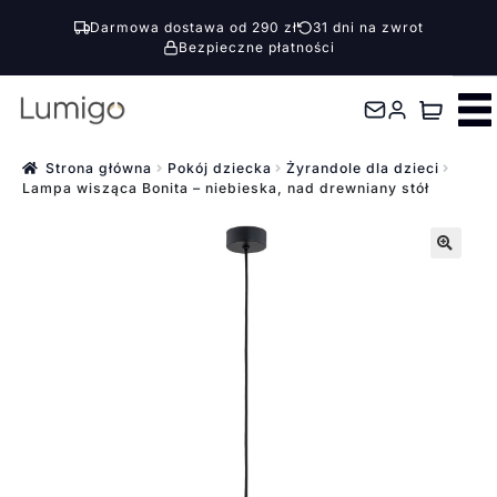
Darmowa dostawa od 290 zł
31 dni na zwrot
Bezpieczne płatności
Przejdź
Przejdź
do
do
nawigacji
treści
Strona główna
Pokój dziecka
Żyrandole dla dzieci
Lampa wisząca Bonita – niebieska, nad drewniany stół
🔍