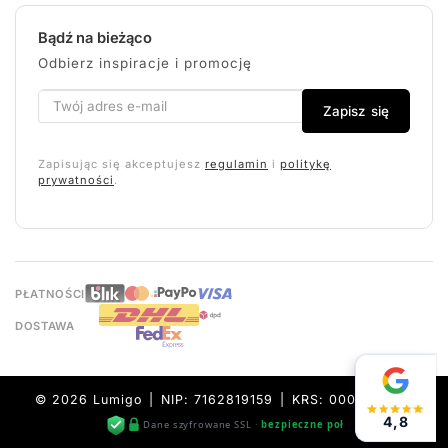
Bądź na bieżąco
Odbierz inspiracje i promocję
Zapisz się
Zapisując się akceptujesz
regulamin
i
politykę
prywatności
.
PŁATNOŚCI
DOSTAWA
© 2026 Lumigo | NIP: 7162819159 | KRS: 0000632157
4,8
Dane szyfrowane SSL ·
bezpieczne połączenie