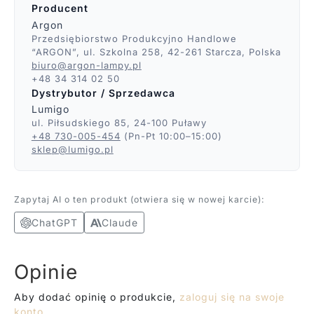
Producent
Argon
Przedsiębiorstwo Produkcyjno Handlowe
“ARGON”, ul. Szkolna 258, 42-261 Starcza, Polska
biuro@argon-lampy.pl
+48 34 314 02 50
Dystrybutor / Sprzedawca
Lumigo
ul. Piłsudskiego 85, 24-100 Puławy
+48 730-005-454
(Pn-Pt 10:00–15:00)
sklep@lumigo.pl
Zapytaj AI o ten produkt (otwiera się w nowej karcie):
ChatGPT
Claude
Opinie
Aby dodać opinię o produkcie,
zaloguj się na swoje
konto
.