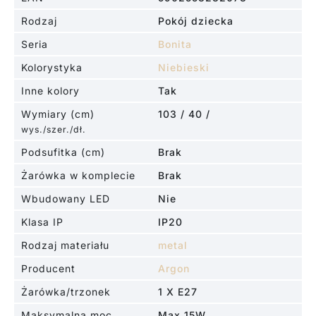
Rodzaj
Pokój dziecka
Seria
Bonita
Kolorystyka
Niebieski
Inne kolory
Tak
Wymiary (cm)
103 / 40 /
wys./szer./dł.
Podsufitka (cm)
Brak
Żarówka w komplecie
Brak
Wbudowany LED
Nie
Klasa IP
IP20
Rodzaj materiału
metal
Producent
Argon
Żarówka/trzonek
1 X E27
Maksymalna moc
Max 15W