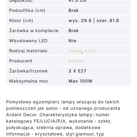
Głębokość
41.3 cm
Podsufitka (cm)
Brak
Klosz (cm)
wys. 29.8 | szer. 81.6
Żarówka w komplecie
Brak
Wbudowany LED
Nie
Rodzaj materiału
metal
,
szkło
Producent
Ardant
Żarówka/trzonek
3 X E27
Maksymalna moc
Max 100W
Pomysłowy egzemplarz lampy wiszącej do takich
pomieszczeń jak salon - od uznanego producenta
Ardant Decor. Charakterystyka lampy: numer
katalogowy FE/LUCIA/P/A, wykonanie - szkło,
połyskująca, srebrna oprawa, dodatkowe
informacje - kryształowe, styl glamour, typ