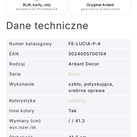
BLIK, karty, raty
Oryginał Ardant
bezpieczne Przelewy24
gwarancja producenta
Dane techniczne
Numer katalogowy
FE-LUCIA-P-A
EAN
5024005700104
Rodzaj
Ardant Decor
Seria
Bella
Wykonanie
szkło, połyskująca,
srebrna oprawa
Kolorystyka
srebrny
Inne kolory
Tak
Wymiary (cm)
/ / 41.3
wys./szer./dł.