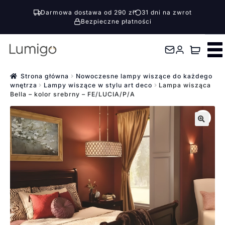
Darmowa dostawa od 290 zł
31 dni na zwrot
Bezpieczne płatności
Przejdź
Przejdź
do
do
nawigacji
treści
Strona główna
Nowoczesne lampy wiszące do każdego
wnętrza
Lampy wiszące w stylu art deco
Lampa wisząca
Bella – kolor srebrny – FE/LUCIA/P/A
🔍