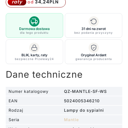
sufitowa
34,24
PLN
raty
od
Mantle
-
kolor
mosiądz,
Darmowa dostawa
31 dni na zwrot
dla tego produktu
bez podania przyczyny
transparentny
-
QZ/MANTLE/SF
BLIK, karty, raty
Oryginał Ardant
WS
bezpieczne Przelewy24
gwarancja producenta
Dane techniczne
Numer katalogowy
QZ-MANTLE-SF-WS
EAN
5024005346210
Rodzaj
Lampy do sypialni
Seria
Mantle