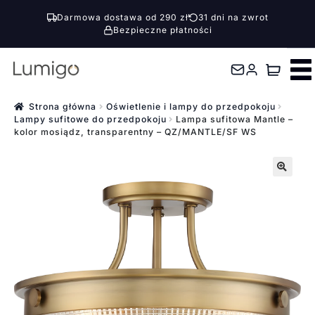
Darmowa dostawa od 290 zł
31 dni na zwrot
Bezpieczne płatności
Przejdź
Przejdź
do
do
nawigacji
treści
Strona główna
Oświetlenie i lampy do przedpokoju
Lampy sufitowe do przedpokoju
Lampa sufitowa Mantle –
kolor mosiądz, transparentny – QZ/MANTLE/SF WS
🔍