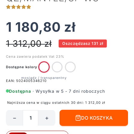
1 180,80
zł
1 312,00
zł
Oszczędzasz 131 zł
Cena zawiera podatek Vat 23%
Dostępne kolory
EAN: 5024005346210
Dostępna
· Wysyłka w 5 - 7 dni roboczych
Najniższa cena w ciągu ostatnich 30 dni:
1 312,00
zł
−
+
DO KOSZYKA
ilość
Lampa