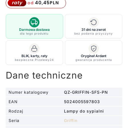
sufitowa
40,45
PLN
raty
od
Griffin
-
kolor
biały,
Darmowa dostawa
31 dni na zwrot
dla tego produktu
bez podania przyczyny
brązowy
-
QZ/GRIFFIN/SFSPN
BLIK, karty, raty
Oryginał Ardant
bezpieczne Przelewy24
gwarancja producenta
Dane techniczne
Numer katalogowy
QZ-GRIFFIN-SFS-PN
EAN
5024005597803
Rodzaj
Lampy do sypialni
Seria
Griffin