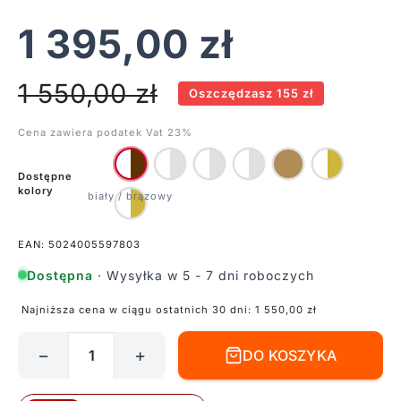
1 395,00
zł
1 550,00
zł
Oszczędzasz 155 zł
Cena zawiera podatek Vat 23%
Dostępne
kolory
EAN: 5024005597803
Dostępna
· Wysyłka w 5 - 7 dni roboczych
Najniższa cena w ciągu ostatnich 30 dni:
1 550,00
zł
−
+
DO KOSZYKA
ilość
Lampa