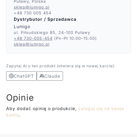
Puławy, Polska
sklep@lumigo.pl
+48 730 005 454
Dystrybutor / Sprzedawca
Lumigo
ul. Piłsudskiego 85, 24-100 Puławy
+48 730-005-454
(Pn-Pt 10:00–15:00)
sklep@lumigo.pl
Zapytaj AI o ten produkt (otwiera się w nowej karcie):
ChatGPT
Claude
Opinie
Aby dodać opinię o produkcie,
zaloguj się na swoje
konto
.