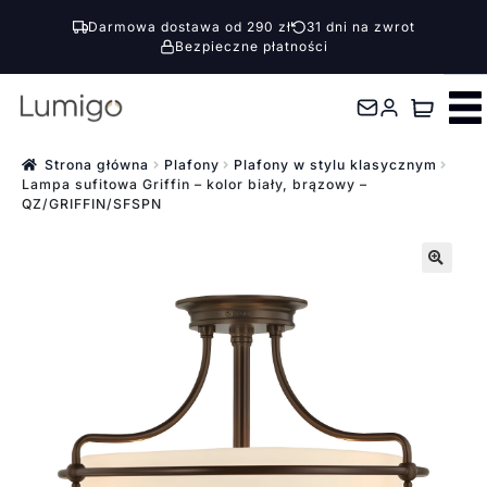
Darmowa dostawa od 290 zł
31 dni na zwrot
Bezpieczne płatności
Przejdź
Przejdź
do
do
nawigacji
treści
Strona główna
Plafony
Plafony w stylu klasycznym
Lampa sufitowa Griffin – kolor biały, brązowy –
QZ/GRIFFIN/SFSPN
🔍