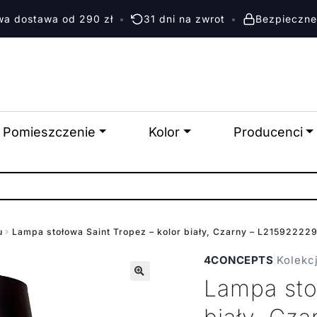
a dostawa od 290 zł
•
31 dni na zwrot
•
Bezpieczne
Pomieszczenie
Kolor
Producenci
u
Lampa stołowa Saint Tropez – kolor biały, Czarny – L21592222
4CONCEPTS
|
Kolekc
Lampa sto
🔍