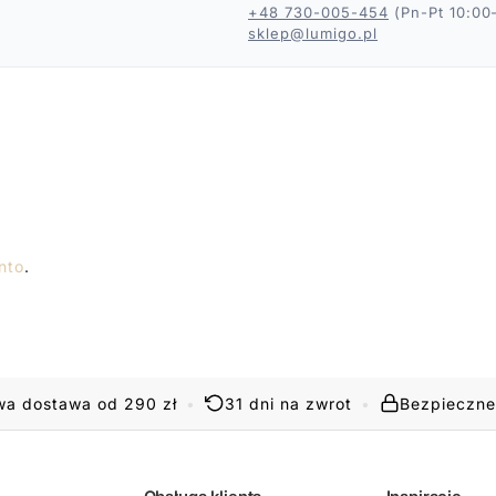
+48 730-005-454
(Pn-Pt 10:00
sklep@lumigo.pl
nto
.
a dostawa od 290 zł
•
31 dni na zwrot
•
Bezpieczne