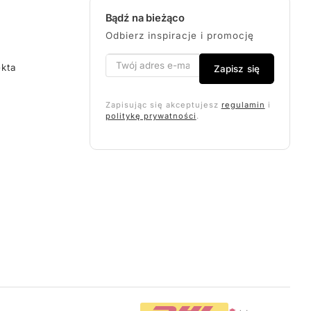
Bądź na bieżąco
Odbierz inspiracje i promocję
ekta
Zapisz się
Zapisując się akceptujesz
regulamin
i
politykę prywatności
.