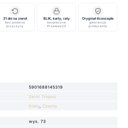
31 dni na zwrot
BLIK, karty, raty
Oryginał 4concepts
bez podania
bezpieczne
gwarancja
przyczyny
Przelewy24
producenta
5901688145319
Saint Tropez
biały
,
Czarny
wys. 73