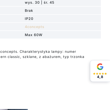
wys. 30 | śr. 45
Brak
IP20
4concepts
Max 60W
4concepts. Charakterystyka lampy: numer
rn classic, szklane, z abażurem, typ trzonka
4,8