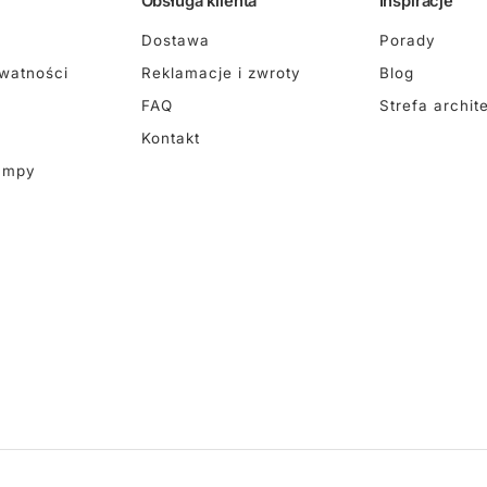
Obsługa klienta
Inspiracje
Dostawa
Porady
ywatności
Reklamacje i zwroty
Blog
FAQ
Strefa archit
Kontakt
ampy