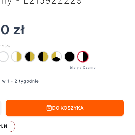
arny - L215922229
00
zł
t 23%
 w 1 - 2 tygodnie
DO KOSZYKA
PLN