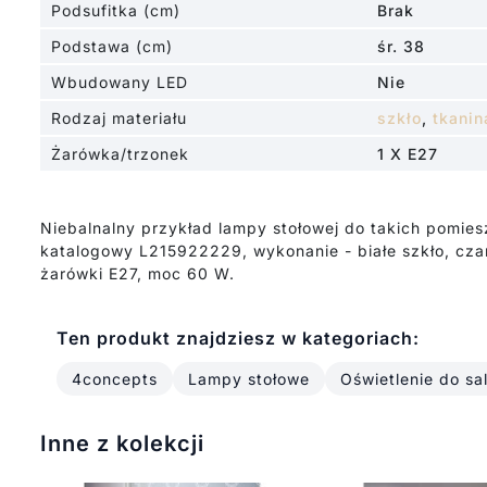
Podsufitka (cm)
Brak
Podstawa (cm)
śr. 38
Wbudowany LED
Nie
Rodzaj materiału
szkło
,
tkanin
Żarówka/trzonek
1 X E27
Niebalnalny przykład lampy stołowej do takich pomie
katalogowy L215922229, wykonanie - białe szkło, czar
żarówki E27, moc 60 W.
Ten produkt znajdziesz w kategoriach:
4concepts
Lampy stołowe
Oświetlenie do sa
Inne z kolekcji