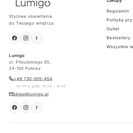
Zakupy
Regulamin
Stylowe oświetlenie
Polityka pr
do Twojego wnętrza.
Outlet
Bestsellery
Wszystkie l
Lumigo
ul. Piłsudskiego 85,
24-100 Puławy
+48 730-005-454
Pn-Pt w godz. 10:00 – 15:00
sklep@lumigo.pl