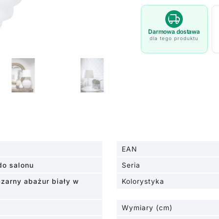
Tropez
-
kolor
Darmowa dostawa
dla tego produktu
biały,
Czarny
-
L215922229
EAN
do salonu
Seria
czarny abażur biały w
Kolorystyka
Wymiary (cm)