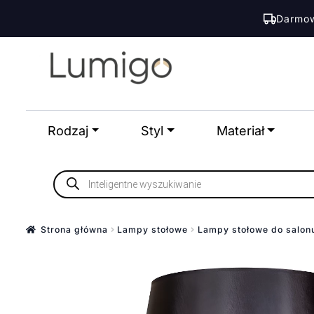
Darmow
Przejdź
Przejdź
do
do
nawigacji
treści
Rodzaj
Styl
Materiał
Wyszukiwarka
produktów
Strona główna
Lampy stołowe
Lampy stołowe do salon