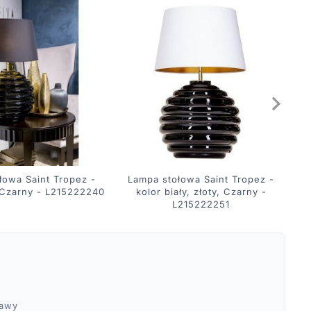
łowa Saint Tropez -
Lampa stołowa Saint Tropez -
, Czarny - L215222240
kolor biały, złoty, Czarny -
L215222251
ławy