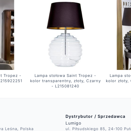
t Tropez -
Lampa stołowa Saint Tropez -
Lampa sto
 L215922251
kolor transparentny, złoty, Czarny
kolor złoty
- L215081240
Dystrybutor / Sprzedawca
Lumigo
wa Leśna, Polska
ul. Piłsudskiego 85, 24-100 Pu