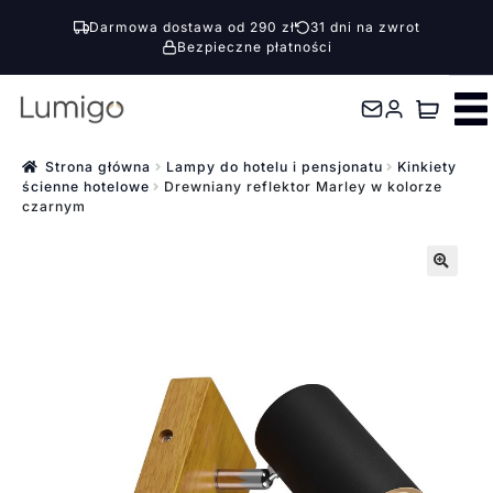
Darmowa dostawa od 290 zł
31 dni na zwrot
Bezpieczne płatności
Przejdź
Przejdź
do
do
nawigacji
treści
Strona główna
Lampy do hotelu i pensjonatu
Kinkiety
ścienne hotelowe
Drewniany reflektor Marley w kolorze
czarnym
🔍