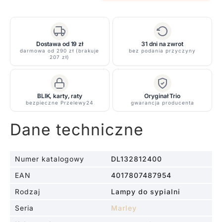
Drewniany
reflektor
Marley
w
Dostawa od 19 zł
31 dni na zwrot
kolorze
darmowa od 290 zł (brakuje
bez podania przyczyny
207 zł)
czarnym
BLIK, karty, raty
Oryginał Trio
bezpieczne Przelewy24
gwarancja producenta
Dane techniczne
Numer katalogowy
DL132812400
EAN
4017807487954
Rodzaj
Lampy do sypialni
Seria
Marley