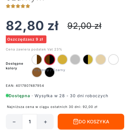
82,80
zł
92,00
zł
Oszczędzasz 9 zł
Cena zawiera podatek Vat 23%
Dostępne
kolory
EAN: 4017807487954
Dostępna
· Wysyłka w 28 - 30 dni roboczych
Najniższa cena w ciągu ostatnich 30 dni:
92,00
zł
−
+
DO KOSZYKA
ilość