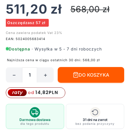
511,20
zł
568,00
zł
Oszczędzasz 57 zł
Cena zawiera podatek Vat 23%
EAN: 5024005683414
Dostępna
· Wysyłka w 5 - 7 dni roboczych
Najniższa cena w ciągu ostatnich 30 dni:
568,00
zł
−
+
DO KOSZYKA
ilość
Dekoracyjna
lampka
14,82
PLN
raty
od
Tiffany
w
formie
żółwia
Darmowa dostawa
31 dni na zwrot
dla tego produktu
bez podania przyczyny
błotnego