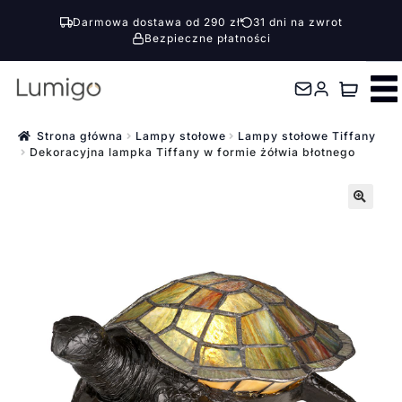
Darmowa dostawa od 290 zł
31 dni na zwrot
Bezpieczne płatności
Przejdź
Przejdź
do
do
nawigacji
treści
Strona główna
Lampy stołowe
Lampy stołowe Tiffany
Dekoracyjna lampka Tiffany w formie żółwia błotnego
🔍