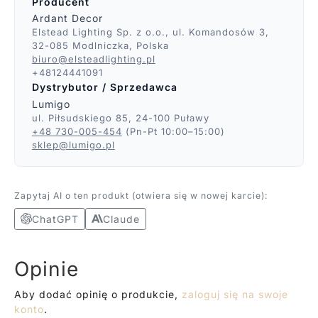
Producent
Ardant Decor
Elstead Lighting Sp. z o.o., ul. Komandosów 3,
32-085 Modlniczka, Polska
biuro@elsteadlighting.pl
+48124441091
Dystrybutor / Sprzedawca
Lumigo
ul. Piłsudskiego 85, 24-100 Puławy
+48 730-005-454
(Pn-Pt 10:00–15:00)
sklep@lumigo.pl
Zapytaj AI o ten produkt (otwiera się w nowej karcie):
ChatGPT
Claude
Opinie
Aby dodać opinię o produkcie,
zaloguj się na swoje
konto
.