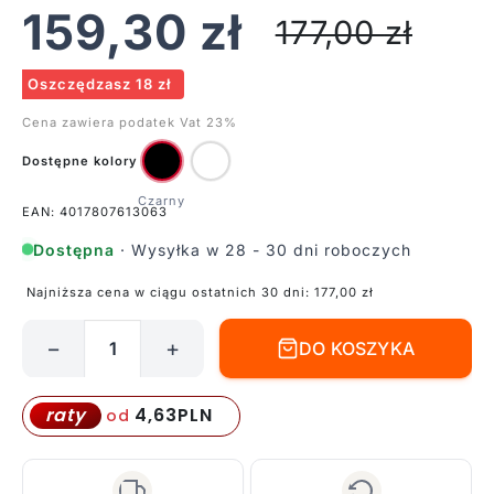
159,30
zł
177,00
zł
Oszczędzasz 18 zł
Cena zawiera podatek Vat 23%
Dostępne kolory
EAN: 4017807613063
Dostępna
· Wysyłka w 28 - 30 dni roboczych
Najniższa cena w ciągu ostatnich 30 dni:
177,00
zł
−
+
DO KOSZYKA
ilość
Czarny
podwójny
4,63
PLN
raty
od
reflektor
sufitowy
Sharp