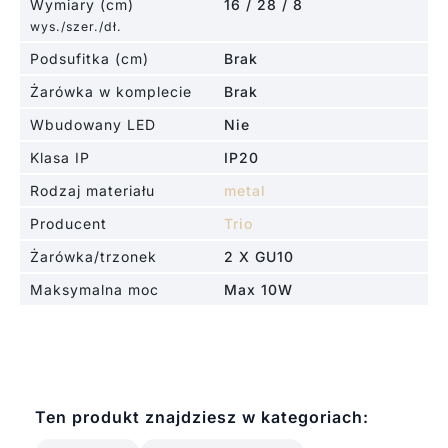
Wymiary (cm)
16 / 28 / 8
wys./szer./dł.
Podsufitka (cm)
Brak
Żarówka w komplecie
Brak
Wbudowany LED
Nie
Klasa IP
IP20
Rodzaj materiału
metal
Producent
Trio
Żarówka/trzonek
2 X GU10
Maksymalna moc
Max 10W
Ten produkt znajdziesz w kategoriach: