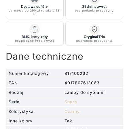
2
Dostawa od 19 zł
31 dni na zwrot
darmowa od 290 zł (brakuje 131
bez podania przyczyny
zł)
BLIK, karty, raty
Oryginał Trio
bezpieczne Przelewy24
gwarancja producenta
Dane techniczne
Numer katalogowy
817100232
EAN
4017807613063
Rodzaj
Lampy do sypialni
Seria
Sharp
Kolorystyka
Czarny
Inne kolory
Tak