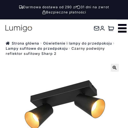
Darmowa dostawa od 290 zł
31 dni na zwrot
Bezpieczne płatności
Przejdź
Przejdź
do
do
nawigacji
treści
Strona główna
Oświetlenie i lampy do przedpokoju
Lampy sufitowe do przedpokoju
Czarny podwójny
reflektor sufitowy Sharp 2
🔍