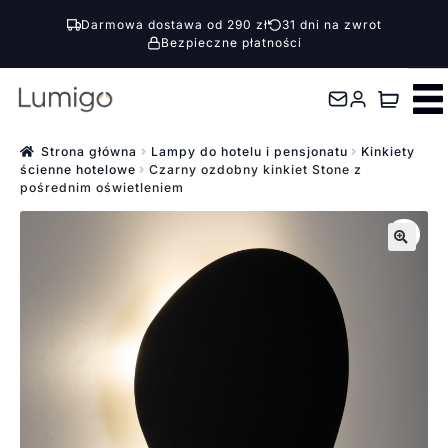
Darmowa dostawa od 290 zł
31 dni na zwrot
Bezpieczne płatności
Przejdź
Przejdź
do
do
nawigacji
treści
Strona główna
Lampy do hotelu i pensjonatu
Kinkiety
ścienne hotelowe
Czarny ozdobny kinkiet Stone z
pośrednim oświetleniem
🔍