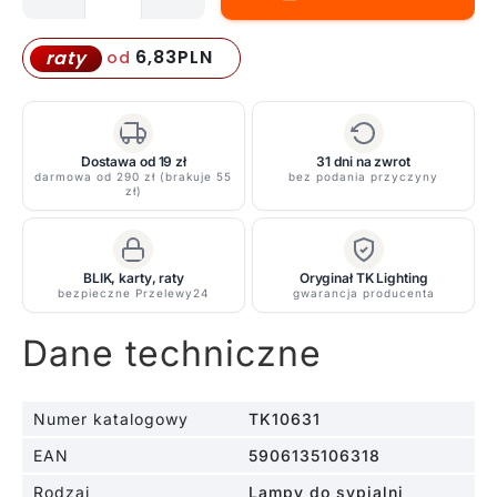
ilość
Czarny
ozdobny
6,83
PLN
raty
od
kinkiet
Stone
z
pośrednim
Dostawa od 19 zł
31 dni na zwrot
darmowa od 290 zł (brakuje 55
bez podania przyczyny
oświetleniem
zł)
BLIK, karty, raty
Oryginał TK Lighting
bezpieczne Przelewy24
gwarancja producenta
Dane techniczne
Numer katalogowy
TK10631
EAN
5906135106318
Rodzaj
Lampy do sypialni