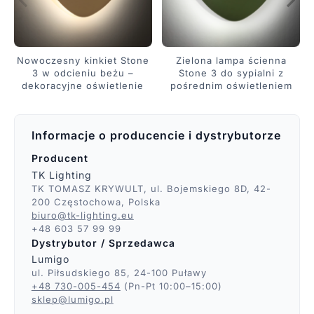
Nowoczesny kinkiet Stone
Zielona lampa ścienna
3 w odcieniu beżu –
Stone 3 do sypialni z
dekoracyjne oświetlenie
pośrednim oświetleniem
Informacje o producencie i dystrybutorze
Producent
TK Lighting
TK TOMASZ KRYWULT, ul. Bojemskiego 8D, 42-
200 Częstochowa, Polska
biuro@tk-lighting.eu
+48 603 57 99 99
Dystrybutor / Sprzedawca
Lumigo
ul. Piłsudskiego 85, 24-100 Puławy
+48 730-005-454
(Pn-Pt 10:00–15:00)
sklep@lumigo.pl