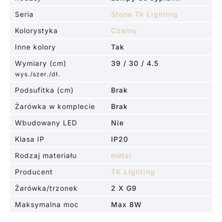
Seria
Stone Tk Lighting
Kolorystyka
Czarny
Inne kolory
Tak
Wymiary (cm)
39 / 30 / 4.5
wys./szer./dł.
Podsufitka (cm)
Brak
Żarówka w komplecie
Brak
Wbudowany LED
Nie
Klasa IP
IP20
Rodzaj materiału
metal
Producent
TK Lighting
Żarówka/trzonek
2 X G9
Maksymalna moc
Max 8W