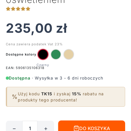
235,00
zł
Cena zawiera podatek Vat 23%
Dostępne kolory
EAN: 5906135106318
Dostępna
· Wysyłka w 3 - 6 dni roboczych
Użyj kodu
TK15
i zyskaj
15%
rabatu na
%
produkty tego producenta!
−
+
DO KOSZYKA