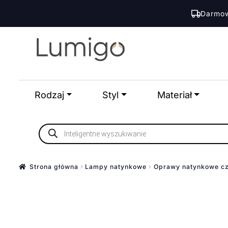
Darmow
Przejdź
Przejdź
do
do
nawigacji
treści
Rodzaj
Styl
Materiał
Wyszukiwarka
produktów
Strona główna
Lampy natynkowe
Oprawy natynkowe c