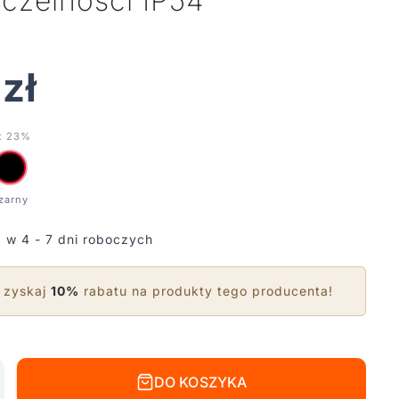
zczelności IP54
0
zł
t 23%
 w 4 - 7 dni roboczych
 zyskaj
10%
rabatu na produkty tego producenta!
DO KOSZYKA