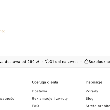
nto
.
a dostawa od 290 zł
•
31 dni na zwrot
•
Bezpieczne
Obsługa klienta
Inspiracje
Dostawa
Porady
ywatności
Reklamacje i zwroty
Blog
FAQ
Strefa archit