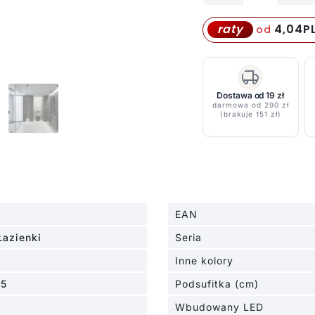
Czarny,
okrągły
4,04
P
raty
od
spot
sufitowy
Alpha
o
Dostawa od 19 zł
darmowa od 290 zł
klasie
(brakuje 151 zł)
szczelności
IP54
EAN
Łazienki
Seria
Inne kolory
.5
Podsufitka (cm)
Wbudowany LED