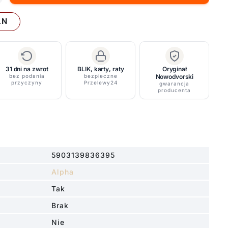
LN
31 dni na zwrot
BLIK, karty, raty
Oryginał
bez podania
bezpieczne
Nowodvorski
przyczyny
Przelewy24
gwarancja
producenta
5903139836395
Alpha
Tak
Brak
Nie