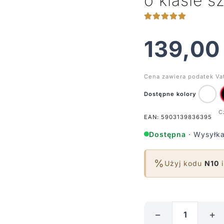
o klasie s
139,0
Cena zawiera podatek Va
Dostępne kolory
EAN: 5903139836395
Dostępna
· Wysyłka
%
Użyj kodu
N10
i
−
+
ilość