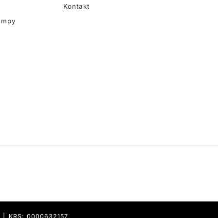
Kontakt
ampy
9 | KRS: 0000632157