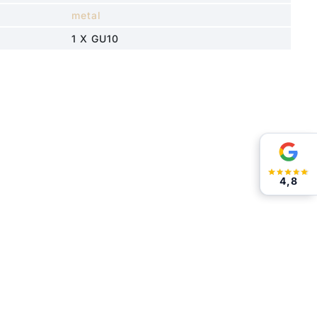
metal
1 X GU10
4,8