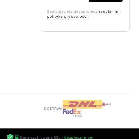
Zapisując się akceptujesz
regulamin
i
politykę prywatności
.
DOSTAWA
Dane szyfrowane SSL ·
bezpieczne połączenie