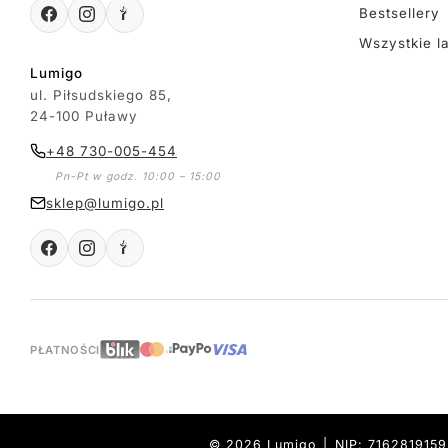
Bestsellery
Wszystkie l
Lumigo
ul. Piłsudskiego 85,
24-100 Puławy
+48 730-005-454
Pn-Pt w godz. 10:00 – 15:00
sklep@lumigo.pl
PŁATNOŚCI
© 2026 Lumigo | NIP: 716281915