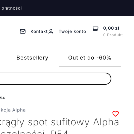
 płatności
0,00 zł
Kontakt
Twoje konto
0 Produkt
Bestsellery
Outlet do -60%
P54
ekcja Alpha
rągły spot sufitowy Alpha