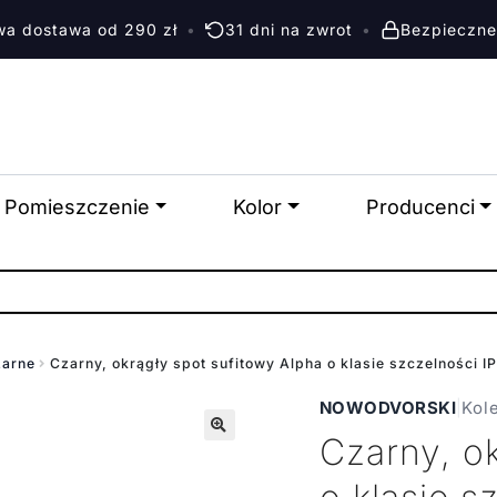
a dostawa od 290 zł
•
31 dni na zwrot
•
Bezpieczne
Pomieszczenie
Kolor
Producenci
zarne
Czarny, okrągły spot sufitowy Alpha o klasie szczelności I
NOWODVORSKI
|
Kol
Czarny, ok
🔍