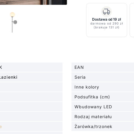
Piruleta
z
szklaną
Dostawa od 19 zł
darmowa od 290 zł
kulą
(brakuje 131 zł)
i
klasą
szczelności
IP44
K
EAN
Łazienki
Seria
Inne kolory
Podsufitka (cm)
Wbudowany LED
Rodzaj materiału
e
Żarówka/trzonek