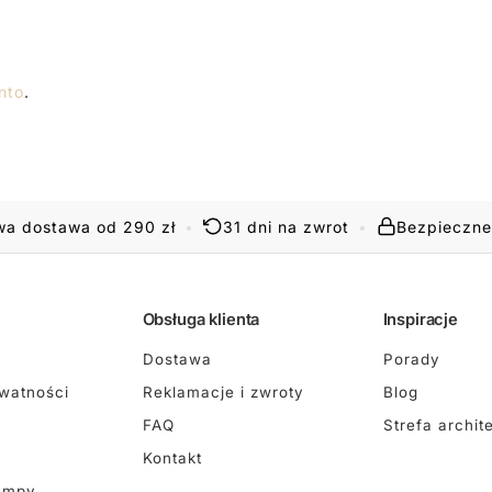
nto
.
a dostawa od 290 zł
•
31 dni na zwrot
•
Bezpieczne
Obsługa klienta
Inspiracje
Dostawa
Porady
ywatności
Reklamacje i zwroty
Blog
FAQ
Strefa archit
Kontakt
ampy