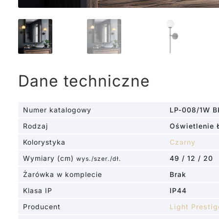
Dane techniczne
Numer katalogowy
LP-008/1W B
Rodzaj
Oświetlenie 
Kolorystyka
Czarny
Wymiary (cm)
49 / 12 / 20
wys./szer./dł.
Żarówka w komplecie
Brak
Klasa IP
IP44
Producent
Light Prestig