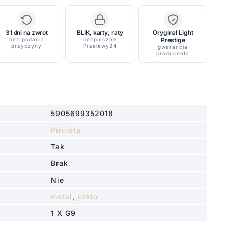
31 dni na zwrot
BLIK, karty, raty
Oryginał Light
bez podania
bezpieczne
Prestige
przyczyny
Przelewy24
gwarancja
producenta
5905699352018
Piruleta
Tak
Brak
Nie
metal
,
szkło
1 X G9