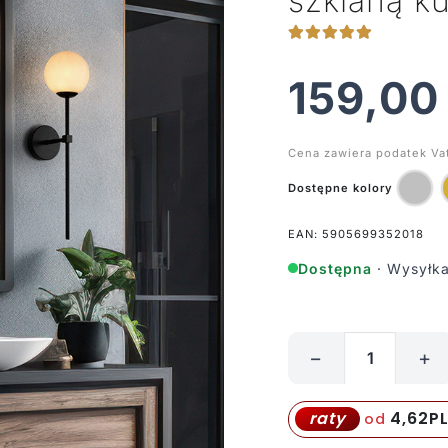
szklaną ku
159,0
Cena zawiera podatek Va
Dostępne kolory
EAN: 5905699352018
Dostępna
· Wysyłka
−
+
ilość
Czarny
łazienkowy
4,62
P
raty
od
kinkiet