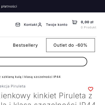
 płatności
0,00 zł
Kontakt
Twoje konto
0 Produkt
Bestsellery
Outlet do -60%
z szklaną kulą i klasą szczelności IP44
ekcja Piruleta
ienkowy kinkiet Piruleta z