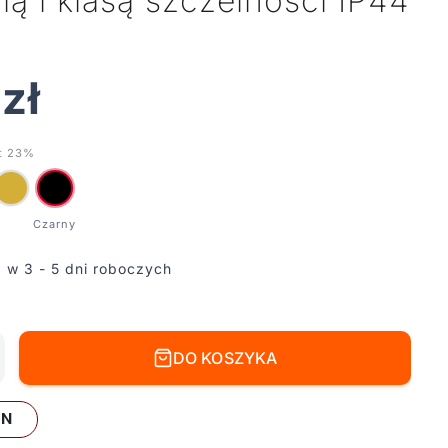
lą i klasą szczelności IP44
0
zł
t 23%
 w 3 - 5 dni roboczych
DO KOSZYKA
LN