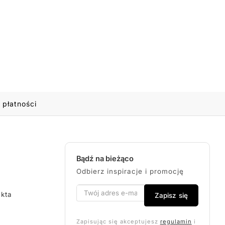
 płatności
Bądź na bieżąco
Odbierz inspiracje i promocję
ekta
Zapisz się
Zapisując się akceptujesz
regulamin
i