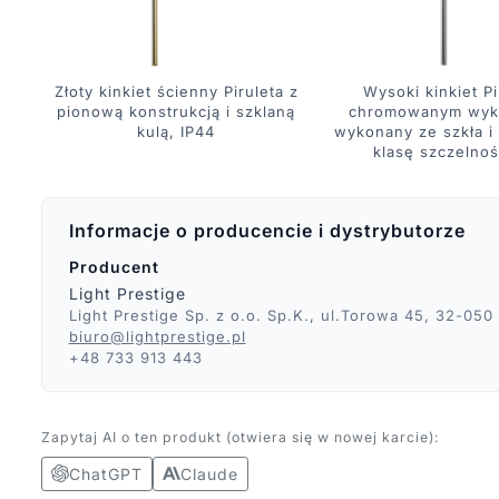
Złoty kinkiet ścienny Piruleta z
Wysoki kinkiet Pi
pionową konstrukcją i szklaną
chromowanym wyk
kulą, IP44
wykonany ze szkła i
klasę szczelnoś
Informacje o producencie i dystrybutorze
Producent
Light Prestige
Light Prestige Sp. z o.o. Sp.K., ul.Torowa 45, 32-050
biuro@lightprestige.pl
+48 733 913 443
Zapytaj AI o ten produkt (otwiera się w nowej karcie):
ChatGPT
Claude