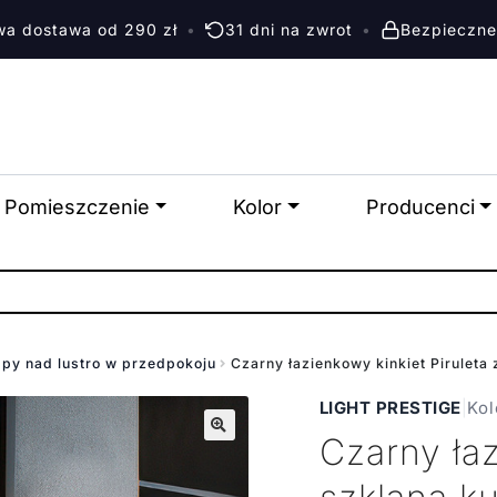
a dostawa od 290 zł
•
31 dni na zwrot
•
Bezpieczne
Pomieszczenie
Kolor
Producenci
py nad lustro w przedpokoju
Czarny łazienkowy kinkiet Piruleta 
LIGHT PRESTIGE
|
Kol
Czarny łaz
🔍