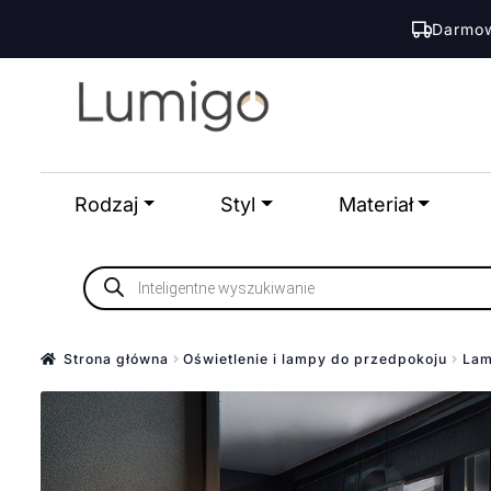
Darmow
Przejdź
Przejdź
do
do
nawigacji
treści
Rodzaj
Styl
Materiał
Wyszukiwarka
produktów
Strona główna
Oświetlenie i lampy do przedpokoju
Lam