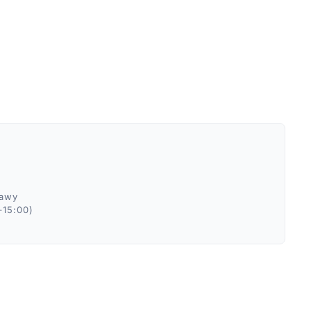
ławy
–15:00)