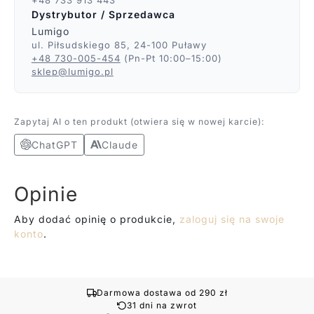
+48 733 913 443
Dystrybutor / Sprzedawca
Lumigo
ul. Piłsudskiego 85, 24-100 Puławy
+48 730-005-454
(Pn-Pt 10:00–15:00)
sklep@lumigo.pl
Zapytaj AI o ten produkt (otwiera się w nowej karcie):
ChatGPT
Claude
Opinie
Aby dodać opinię o produkcie,
zaloguj się na swoje
konto
.
Darmowa dostawa od 290 zł
31 dni na zwrot