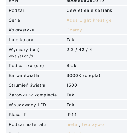
EAN
5905699352049
Rodzaj
Oświetlenie Łazienki
Seria
Aqua Light Prestige
Kolorystyka
Czarny
Inne kolory
Tak
Wymiary (cm)
2.2 / 42 / 4
wys./szer./dł.
Podsufitka (cm)
Brak
Barwa światła
3000K (ciepła)
Strumień światła
1500
Żarówka w komplecie
Tak
Wbudowany LED
Tak
Klasa IP
IP44
Rodzaj materiału
metal
,
tworzywo