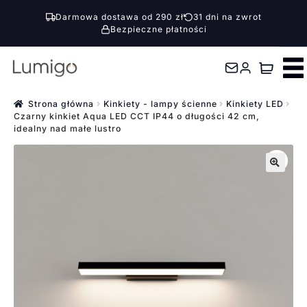
Darmowa dostawa od 290 zł
31 dni na zwrot
Bezpieczne płatności
Przejdź
Przejdź
do
do
nawigacji
treści
Strona główna
Kinkiety - lampy ścienne
Kinkiety LED
Czarny kinkiet Aqua LED CCT IP44 o długości 42 cm,
idealny nad małe lustro
🔍