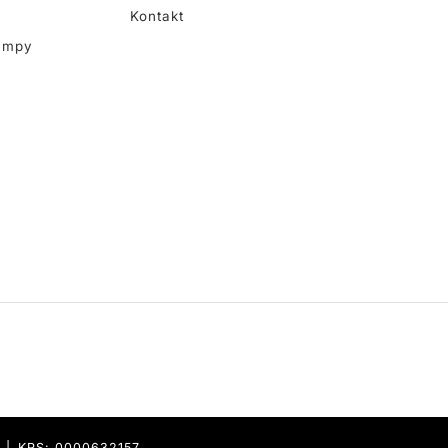
Kontakt
ampy
9 | KRS: 0000632157