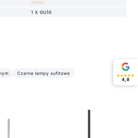
metal
1 X GU10
lnym
Czarne lampy sufitowe
4,8