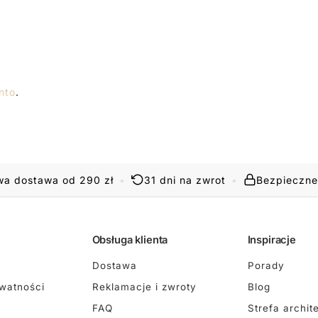
nto
.
a dostawa od 290 zł
•
31 dni na zwrot
•
Bezpieczne
Obsługa klienta
Inspiracje
Dostawa
Porady
ywatności
Reklamacje i zwroty
Blog
FAQ
Strefa archit