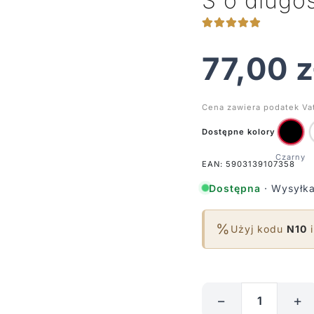
S o długo
77,00
z
Cena zawiera podatek Va
Dostępne kolory
EAN: 5903139107358
Dostępna
· Wysyłka
%
Użyj kodu
N10
i
−
+
ilość