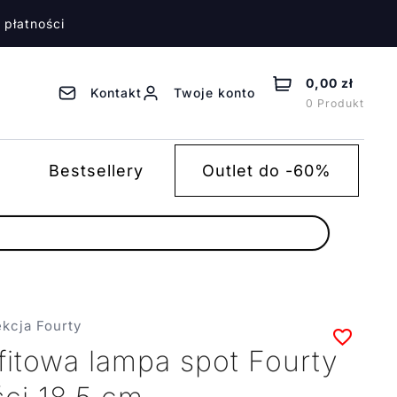
 płatności
0,00 zł
Kontakt
Twoje konto
0 Produkt
Bestsellery
Outlet do -60%
ekcja Fourty
fitowa lampa spot Fourty