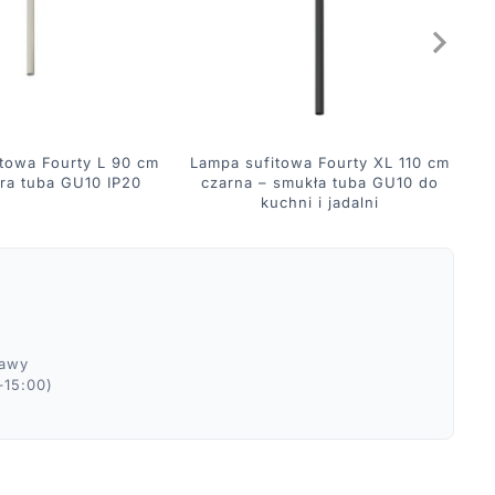
towa Fourty L 90 cm
Lampa sufitowa Fourty XL 110 cm
La
ra tuba GU10 IP20
czarna – smukła tuba GU10 do
kuchni i jadalni
ławy
–15:00)