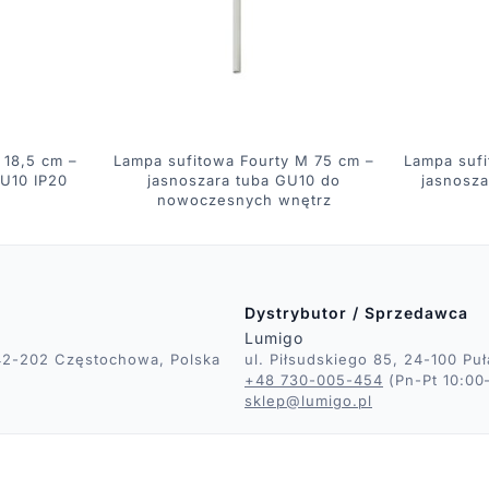
 18,5 cm –
Lampa sufitowa Fourty M 75 cm –
Lampa sufi
GU10 IP20
jasnoszara tuba GU10 do
jasnosza
nowoczesnych wnętrz
Dystrybutor / Sprzedawca
Lumigo
, 42-202 Częstochowa, Polska
ul. Piłsudskiego 85, 24-100 Pu
+48 730-005-454
(Pn-Pt 10:00
sklep@lumigo.pl