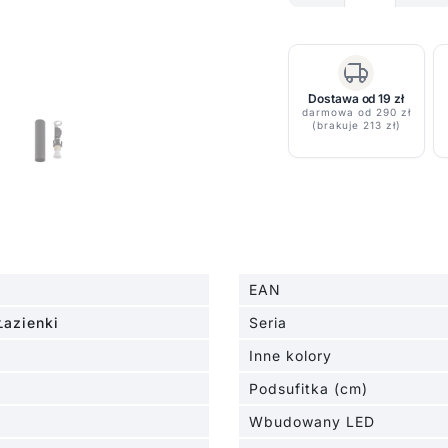
Czarna
sufitowa
lampa
spot
Dostawa od 19 zł
Fourty
darmowa od 290 zł
(brakuje 213 zł)
S
o
długości
18,5
cm
EAN
Łazienki
Seria
Inne kolory
Podsufitka (cm)
Wbudowany LED