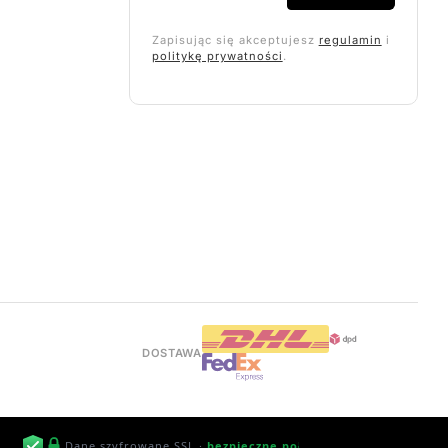
Zapisując się akceptujesz
regulamin
i
politykę prywatności
.
DOSTAWA
Dane szyfrowane SSL ·
bezpieczne połączenie