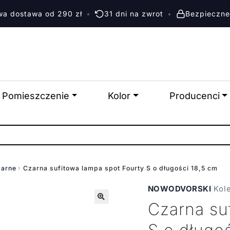
a dostawa od 290 zł
•
31 dni na zwrot
•
Bezpieczne
Pomieszczenie
Kolor
Producenci
zarne
Czarna sufitowa lampa spot Fourty S o długości 18,5 cm
NOWODVORSKI
|
Kol
Czarna su
🔍