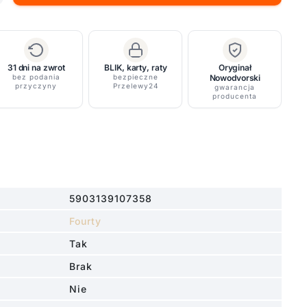
31 dni na zwrot
BLIK, karty, raty
Oryginał
bez podania
bezpieczne
Nowodvorski
przyczyny
Przelewy24
gwarancja
producenta
5903139107358
Fourty
Tak
Brak
Nie