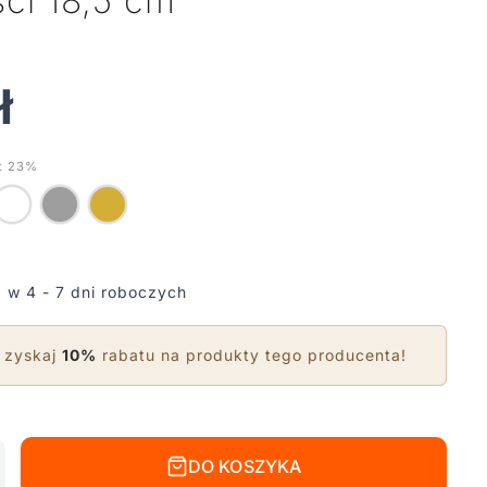
ści 18,5 cm
ł
t 23%
 w 4 - 7 dni roboczych
 zyskaj
10%
rabatu na produkty tego producenta!
DO KOSZYKA