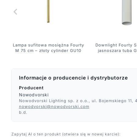
Lampa sufitowa mosiężna Fourty
Downlight Fourty S
M 75 cm – złoty cylinder GU10
jasnoszara tuba 
Informacje o producencie i dystrybutorze
Producent
Nowodvorski
Nowodvorski Lighting sp. z o.o., ul. Bojemskiego 11
nowodvorski@nowodvorski.com
b.d.
Zapytaj AI o ten produkt (otwiera się w nowej karcie):