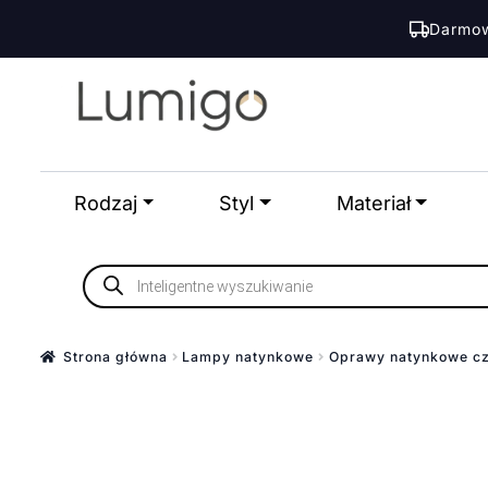
Darmow
Przejdź
Przejdź
do
do
nawigacji
treści
Rodzaj
Styl
Materiał
Wyszukiwarka
produktów
Strona główna
Lampy natynkowe
Oprawy natynkowe c