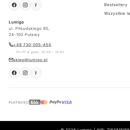
Bestsellery
Wszystkie l
Lumigo
ul. Piłsudskiego 85,
24-100 Puławy
+48 730-005-454
Pn-Pt w godz. 10:00 – 15:00
sklep@lumigo.pl
PŁATNOŚCI
© 2026 Lumigo | NIP: 716281915