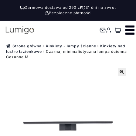
Darmowa dostawa od 290 zł
31 dni na zwrot
Bezpieczne płatności
Przejdź
Przejdź
do
do
nawigacji
treści
Strona główna
Kinkiety - lampy ścienne
Kinkiety nad
lustro łazienkowe
Czarna, minimalistyczna lampa ścienna
Cezanne M
🔍