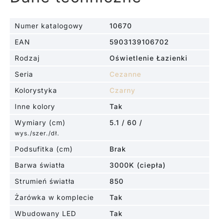
Numer katalogowy
10670
EAN
5903139106702
Rodzaj
Oświetlenie Łazienki
Seria
Cezanne
Kolorystyka
Czarny
Inne kolory
Tak
Wymiary (cm)
5.1 / 60 /
wys./szer./dł.
Podsufitka (cm)
Brak
Barwa światła
3000K (ciepła)
Strumień światła
850
Żarówka w komplecie
Tak
Wbudowany LED
Tak