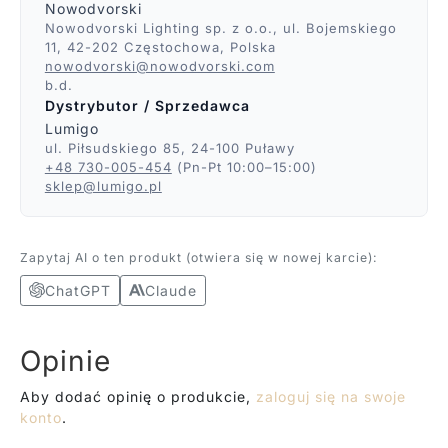
Nowodvorski
Nowodvorski Lighting sp. z o.o., ul. Bojemskiego
11, 42-202 Częstochowa, Polska
nowodvorski@nowodvorski.com
b.d.
Dystrybutor / Sprzedawca
Lumigo
ul. Piłsudskiego 85, 24-100 Puławy
+48 730-005-454
(Pn-Pt 10:00–15:00)
sklep@lumigo.pl
Zapytaj AI o ten produkt (otwiera się w nowej karcie):
ChatGPT
Claude
Opinie
Aby dodać opinię o produkcie,
zaloguj się na swoje
konto
.