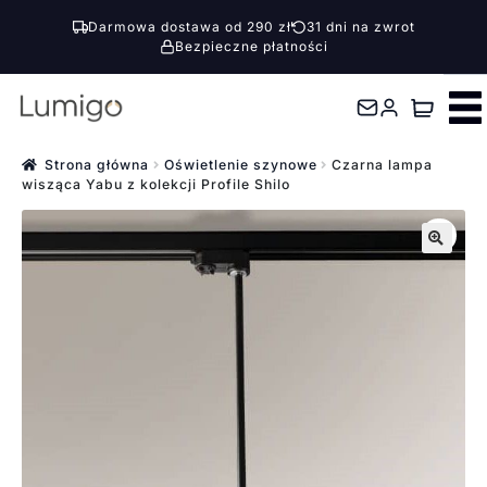
Darmowa dostawa od 290 zł
31 dni na zwrot
Bezpieczne płatności
Przejdź
Przejdź
do
do
nawigacji
treści
Strona główna
Oświetlenie szynowe
Czarna lampa
wisząca Yabu z kolekcji Profile Shilo
🔍