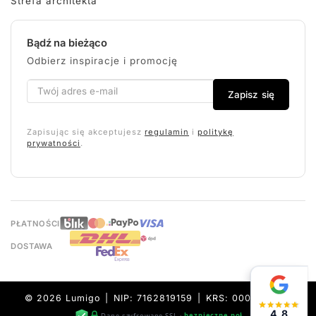
Strefa architekta
Bądź na bieżąco
Odbierz inspiracje i promocję
Zapisz się
Zapisując się akceptujesz
regulamin
i
politykę
prywatności
.
PŁATNOŚCI
DOSTAWA
© 2026 Lumigo | NIP: 7162819159 | KRS: 0000632157
4,8
Dane szyfrowane SSL ·
bezpieczne połączenie