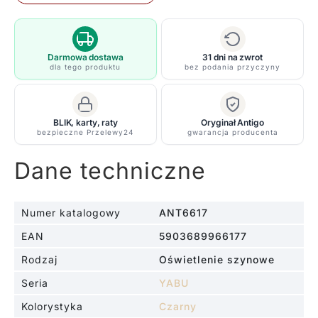
wisząca
Yabu
z
kolekcji
Darmowa dostawa
31 dni na zwrot
dla tego produktu
bez podania przyczyny
Profile
Shilo
BLIK, karty, raty
Oryginał Antigo
bezpieczne Przelewy24
gwarancja producenta
Dane techniczne
Numer katalogowy
ANT6617
EAN
5903689966177
Rodzaj
Oświetlenie szynowe
Seria
YABU
Kolorystyka
Czarny