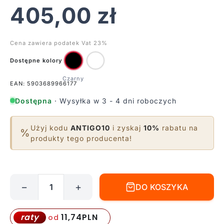
405,00
zł
Cena zawiera podatek Vat 23%
Dostępne kolory
EAN: 5903689966177
Dostępna
· Wysyłka w 3 - 4 dni roboczych
Użyj kodu
ANTIGO10
i zyskaj
10%
rabatu na
%
produkty tego producenta!
−
+
DO KOSZYKA
ilość
Czarna
lampa
11,74
PLN
raty
od