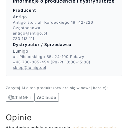
Informacje o producencie i dystrybutorze
Producent
Antigo
Antigo s.c., ul. Kordeckiego 19, 42-226
Częstochowa
antigo@antigo.pl
733 113 111
Dystrybutor / Sprzedawca
Lumigo
ul. Piłsudskiego 85, 24-100 Puławy
+48 730-005-454
(Pn-Pt 10:00–15:00)
sklep@lumigo.pl
Zapytaj AI o ten produkt (otwiera się w nowej karcie):
ChatGPT
Claude
Opinie
Aby dodać opinię o produkcie,
zaloguj się na swoje