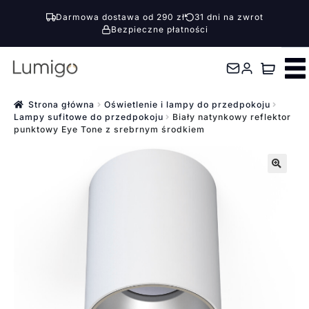
Darmowa dostawa od 290 zł
31 dni na zwrot
Bezpieczne płatności
Przejdź
Przejdź
do
do
nawigacji
treści
Strona główna
Oświetlenie i lampy do przedpokoju
Lampy sufitowe do przedpokoju
Biały natynkowy reflektor
punktowy Eye Tone z srebrnym środkiem
🔍