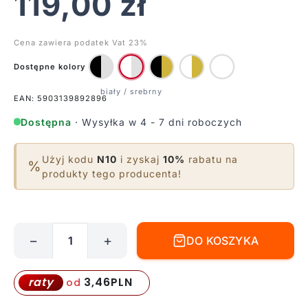
119,00
zł
Cena zawiera podatek Vat 23%
Dostępne kolory
EAN: 5903139892896
Dostępna
· Wysyłka w 4 - 7 dni roboczych
Użyj kodu
N10
i zyskaj
10%
rabatu na
%
produkty tego producenta!
−
+
DO KOSZYKA
ilość
Biały
natynkowy
3,46
PLN
raty
od
reflektor