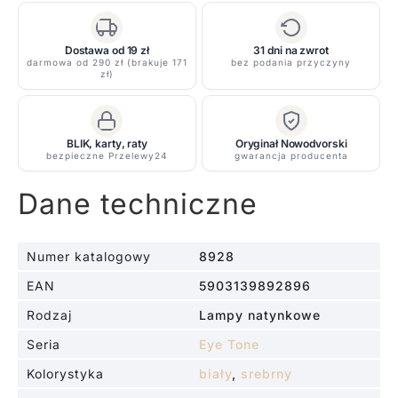
punktowy
Eye
Tone
Dostawa od 19 zł
31 dni na zwrot
darmowa od 290 zł (brakuje 171
bez podania przyczyny
z
zł)
srebrnym
środkiem
BLIK, karty, raty
Oryginał Nowodvorski
bezpieczne Przelewy24
gwarancja producenta
Dane techniczne
Numer katalogowy
8928
EAN
5903139892896
Rodzaj
Lampy natynkowe
Seria
Eye Tone
Kolorystyka
biały
,
srebrny