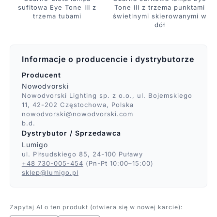
sufitowa Eye Tone III z
Tone III z trzema punktami
trzema tubami
świetlnymi skierowanymi w
dół
Informacje o producencie i dystrybutorze
Producent
Nowodvorski
Nowodvorski Lighting sp. z o.o., ul. Bojemskiego
11, 42-202 Częstochowa, Polska
nowodvorski@nowodvorski.com
b.d.
Dystrybutor / Sprzedawca
Lumigo
ul. Piłsudskiego 85, 24-100 Puławy
+48 730-005-454
(Pn-Pt 10:00–15:00)
sklep@lumigo.pl
Zapytaj AI o ten produkt (otwiera się w nowej karcie):