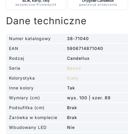
BLIK, karty, raty
Oryginał Candellux
bezpieczne Przelewy24
gwarancja producenta
Dane techniczne
Numer katalogowy
38-71040
EAN
5906714871040
Rodzaj
Candellux
Seria
Basso
Kolorystyka
biały
Inne kolory
Tak
Wymiary (cm)
wys. 100 | szer. 89
Podsufitka (cm)
Brak
Żarówka w komplecie
Brak
Wbudowany LED
Nie