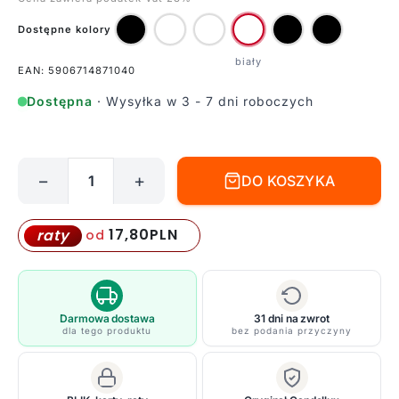
Dostępne kolory
EAN: 5906714871040
Dostępna
· Wysyłka w 3 - 7 dni roboczych
−
+
DO KOSZYKA
ilość
Biała
lampa
17,80
PLN
raty
od
wisząca
Basso
-
do
Darmowa dostawa
31 dni na zwrot
dla tego produktu
bez podania przyczyny
salonu