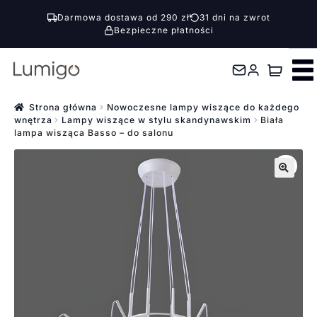
Darmowa dostawa od 290 zł
31 dni na zwrot
Bezpieczne płatności
Przejdź
Przejdź
do
do
nawigacji
treści
Strona główna
Nowoczesne lampy wiszące do każdego
wnętrza
Lampy wiszące w stylu skandynawskim
Biała
lampa wisząca Basso – do salonu
🔍