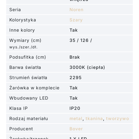
Seria
Noren
Kolorystyka
Szary
Inne kolory
Tak
Wymiary (cm)
35 / 126 /
wys./szer./dł.
Podsufitka (cm)
Brak
Barwa światła
3000K (ciepła)
Strumień światła
2295
Żarówka w komplecie
Tak
Wbudowany LED
Tak
Klasa IP
IP20
Rodzaj materiału
metal
,
tkanina
,
tworzywo
Producent
Bover
Żarówka/trzonek
1 X LED