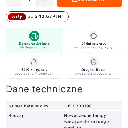
ilość
Akustyczna
lampa
343,67
PLN
raty
od
wisząca
Noren
S/123
w
Darmowa dostawa
31 dni na zwrot
dla tego produktu
bez podania przyczyny
jasnoszarym
kolorze
BLIK, karty, raty
Oryginał Bover
bezpieczne Przelewy24
gwarancja producenta
Dane techniczne
Numer katalogowy
11610230198
Rodzaj
Nowoczesne lampy
wiszące do każdego
wnętrza