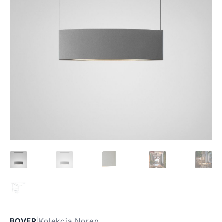
BOVER
|
Kolekcja Noren