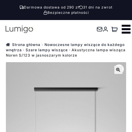
Darmowa dostawa od 290 zł
31 dni na zwrot
Bezpieczne płatności
Przejdź
Przejdź
do
do
nawigacji
treści
Strona główna
Nowoczesne lampy wiszące do każdego
wnętrza
Szare lampy wiszące
Akustyczna lampa wisząca
Noren S/123 w jasnoszarym kolorze
🔍