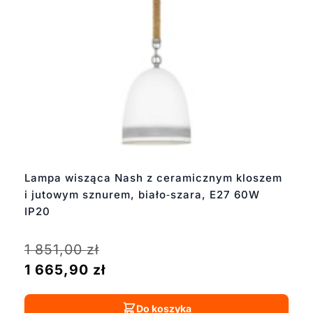
Lampa wisząca Nash z ceramicznym kloszem
i jutowym sznurem, biało‑szara, E27 60W
IP20
1 851,00
zł
1 665,90
zł
Do koszyka