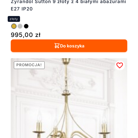
Żyrandol Sutton 9 złoty z 4 białymi abażurami
E27 IP20
995,00
zł
Do koszyka
PROMOCJA!