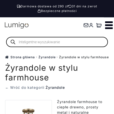
Darmowa dostawa od 290 zł
31 dni na zwrot
Bezpieczne płatności
Przejdź
Przejdź
do
do
nawigacji
treści
Wyszukiwarka
produktów
Strona główna
Żyrandole
Żyrandole w stylu farmhouse
Żyrandole w stylu
farmhouse
← Wróć do kategorii
Żyrandole
Żyrandole farmhouse to
ciepłe drewno, prosty
metal i naturalne