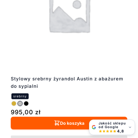
Stylowy srebrny żyrandol Austin z abażurem
do sypialni
995,00
zł
Do koszyka
Jakość sklepu
od Google
4,8