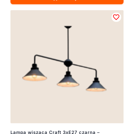
Lampa wisząca Craft 3xE27 czarna –