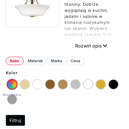
tkaniny. Dobrze
wyglądają w kuchni,
jadalni i salonie w
klimacie rustykalnym
lub skandi. Wybierz
średnicę (zwykle ½–⅔
szerokości stołu),
Rozwiń opis
zawieszenie 60–80 cm
nad blatem, trzonek
E27/E14 oraz barwę
Kolor
Materiał
Marka
Cena
2700–3000 K. Modele
ze ściemnianiem ułatwią
Kolor
tworzenie nastroju
wieczorem.
Filtruj