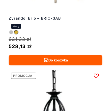
Żyrandol Brio – BRIO-3AB
621,33
zł
528,13
zł
Do koszyka
PROMOCJA!