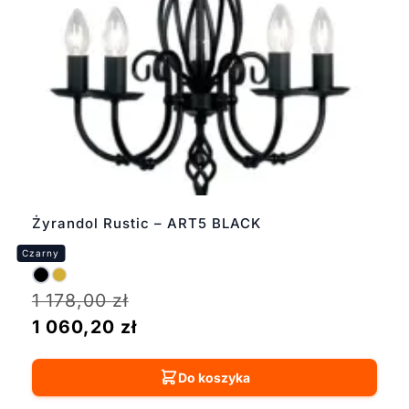
Żyrandol Rustic – ART5 BLACK
1 178,00
zł
1 060,20
zł
Do koszyka