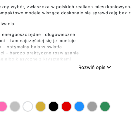
czny wybór, zwłaszcza w polskich realiach mieszkaniowych
kompaktowe modele wiszące doskonale się sprawdzają bez 
iwania:
– energooszczędne i długowieczne
ni – tam najczęściej się je montuje
 – optymalny balans światła
ści – bardzo praktyczne rozwiązanie
e albo klasyczne z kryształkami
Rozwiń opis
e coś takiego, że potrafią całkowicie odmienić atmosferę 
st dodaje charakteru. Klasyczny z kryształkami? Od razu ro
 martwić o przytłoczenie przestrzeni. Właśnie w tym tkwi ich
lniejsza, a kuchnia bardziej reprezentacyjna.
dol nadaje wnętrzu finalny szlif.