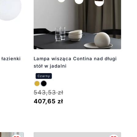
 łazienki
Lampa wisząca Contina nad długi
stół w jadalni
543,53
zł
407,65
zł