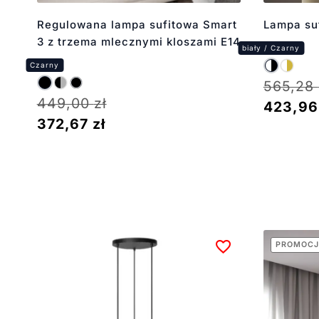
Regulowana lampa sufitowa Smart
Lampa suf
3 z trzema mlecznymi kloszami E14
565,28
449,00
zł
423,9
372,67
zł
PROMOCJ