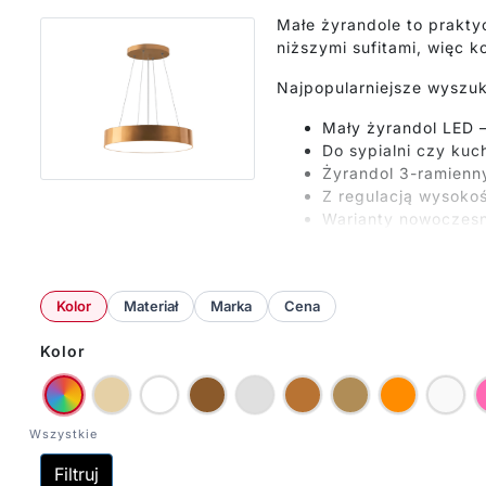
Małe żyrandole to prakty
niższymi sufitami, więc 
Najpopularniejsze wyszuk
Mały żyrandol LED 
Do sypialni czy kuch
Żyrandol 3-ramienny
Z regulacją wysoko
Warianty nowoczesn
Te małe cuda mają w sobi
industrialnym? Natychmia
Kolor
Materiał
Marka
Cena
Co więcej, nie musisz się
sypialnia staje się przytu
Kolor
Dobrze dobrany mały żyran
Filtruj