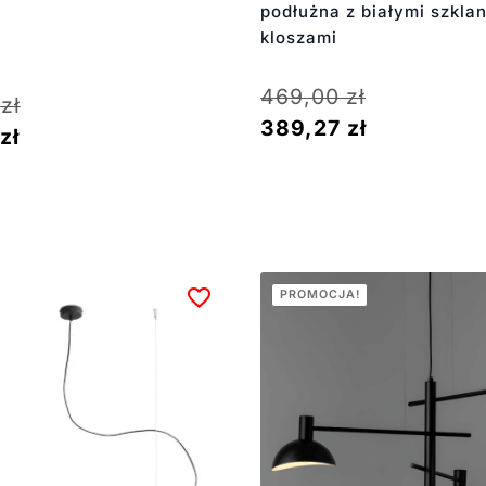
podłużna z białymi szkla
kloszami
469,00
zł
3
zł
389,27
zł
zł
PROMOCJA!