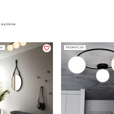
7 wyników
A!
PROMOCJA!