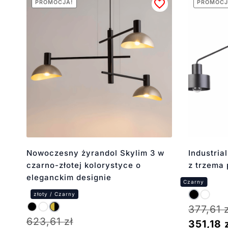
PROMOCJA!
PROMOCJ
Nowoczesny żyrandol Skylim 3 w
Industria
czarno-złotej kolorystyce o
z trzema 
eleganckim designie
377,61
623,61
zł
351,18