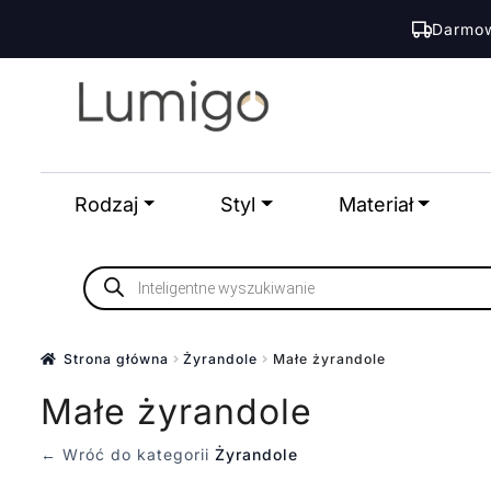
Darmow
Przejdź
Przejdź
do
do
nawigacji
treści
Rodzaj
Styl
Materiał
Wyszukiwarka
produktów
Strona główna
Żyrandole
Małe żyrandole
Małe żyrandole
← Wróć do kategorii
Żyrandole