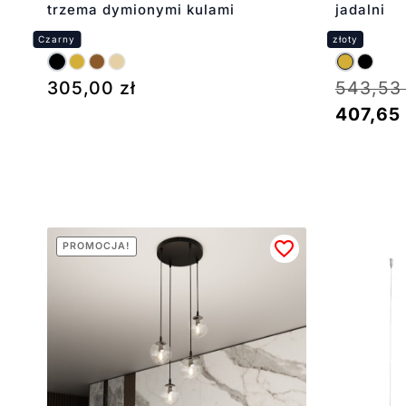
trzema dymionymi kulami
jadalni
305,00
zł
543,5
407,65
PROMOCJA!