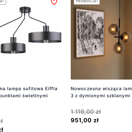
A!
PROMOCJA!
lna lampa sufitowa Eiffla
Nowoczesna wisząca la
punktami świetlnymi
3 z dymionymi szklanymi
1 119,00
zł
951,00
zł
zł
zł