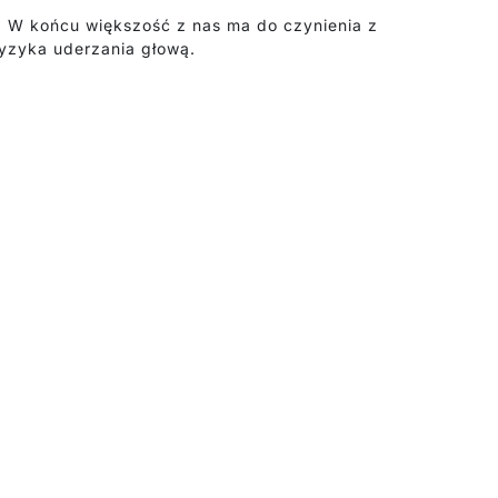
. W końcu większość z nas ma do czynienia z
ryzyka uderzania głową.
pomieszczenia. Czarny metalowy model w stylu
bi się bardziej elegancko.
 siła. Mały przedpokój zyskuje na klimacie,