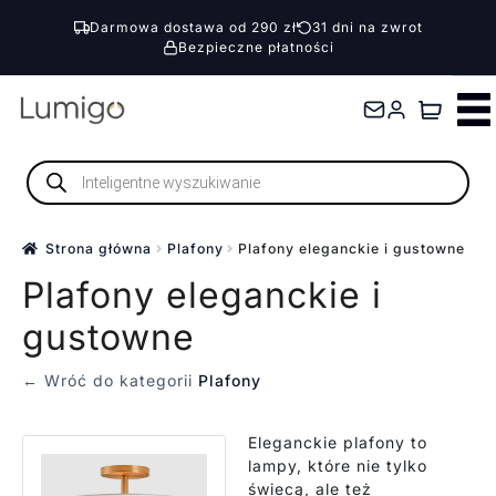
Darmowa dostawa od 290 zł
31 dni na zwrot
Bezpieczne płatności
Przejdź
Przejdź
do
do
nawigacji
treści
Wyszukiwarka
produktów
Strona główna
Plafony
Plafony eleganckie i gustowne
Plafony eleganckie i
gustowne
← Wróć do kategorii
Plafony
Eleganckie plafony to
lampy, które nie tylko
świecą, ale też