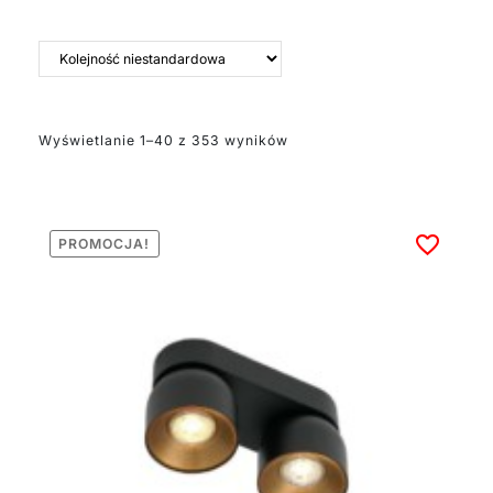
minimalistyczne.
Eleganckie oświetlenie
to już konkretny styl,
często nawiązujący do
klasyki.
Wyświetlanie 1–40 z 353 wyników
Dlaczego warto wybrać
elegancki plafon? Bo to
oświetlenie na lata,
nigdy nie wychodzi z
PROMOCJA!
mody. Doda wnętrzu
charakteru bez względu
na to, czy masz
klasyczny salon czy
nowoczesne
mieszkanie.
Sprawdź naszą kolekcję
eleganckich plafonów i
znajdź modele
odpowiednie dla Ciebie!