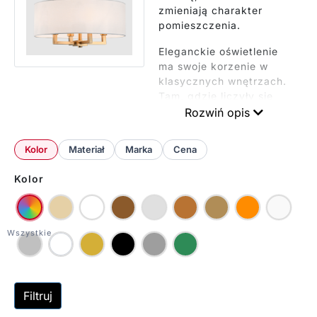
zmieniają charakter
pomieszczenia.
Eleganckie oświetlenie
ma swoje korzenie w
klasycznych wnętrzach.
Tam, gdzie liczyły się
dobre materiały i
Rozwiń opis
przemyślane proporcje.
Nie chodzi o przepych,
Kolor
Materiał
Marka
Cena
ale o subtelność.
Materiały, z których
Kolor
wykonane są elegancie
plafony to m.in.:
kryształ, szlachetne
metale, wysokiej jakości
szkło.
Gustowne oświetlenie to
z kolei szersze pojęcie –
Filtruj
może być nowoczesne,
industrialne czy