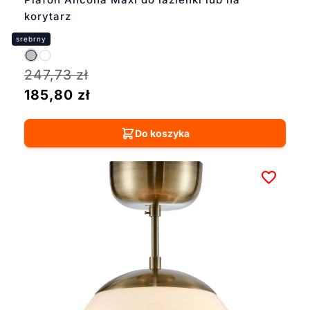
korytarz
247,73
zł
185,80
zł
Do koszyka