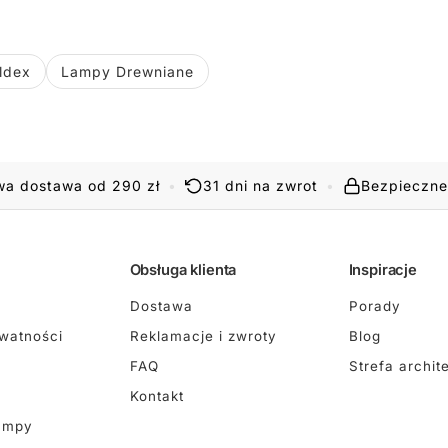
ldex
Lampy Drewniane
a dostawa od 290 zł
•
31 dni na zwrot
•
Bezpieczne
Obsługa klienta
Inspiracje
Dostawa
Porady
ywatności
Reklamacje i zwroty
Blog
FAQ
Strefa archit
Kontakt
ampy