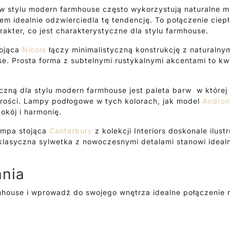
stylu modern farmhouse często wykorzystują naturalne mat
 idealnie odzwierciedla tę tendencję. To połączenie ciepłą
kter, co jest charakterystyczne dla stylu farmhouse.
ojąca
Nicola
łączy minimalistyczną konstrukcję z naturalnym
. Prosta forma z subtelnymi rustykalnymi akcentami to kwi
zną dla stylu modern farmhouse jest paleta barw w której d
arości. Lampy podłogowe w tych kolorach, jak model
Andro
okój i harmonię.
mpa stojąca
Canterbury
z kolekcji Interiors doskonale ilus
lasyczna sylwetka z nowoczesnymi detalami stanowi idealn
ania
mhouse i wprowadź do swojego wnętrza idealne połączenie 