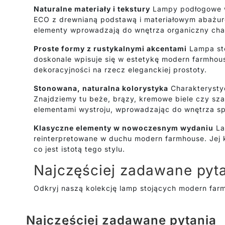
Naturalne materiały i tekstury
Lampy podłogowe w 
ECO z drewnianą podstawą i materiałowym abażurem
elementy wprowadzają do wnętrza organiczny chara
Proste formy z rustykalnymi akcentami
Lampa st
doskonale wpisuje się w estetykę modern farmhouse
dekoracyjności na rzecz eleganckiej prostoty.
Stonowana, naturalna kolorystyka
Charakterystyc
Znajdziemy tu beże, brązy, kremowe biele czy sz
elementami wystroju, wprowadzając do wnętrza sp
Klasyczne elementy w nowoczesnym wydaniu
La
reinterpretowane w duchu modern farmhouse. Jej k
co jest istotą tego stylu.
Najczęściej zadawane pyt
Odkryj naszą kolekcję lamp stojących modern far
Najczęściej zadawane pytania