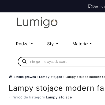
Darmow
Przejdź
Przejdź
do
do
nawigacji
treści
Rodzaj
Styl
Materiał
Wyszukiwarka
produktów
Strona główna
Lampy stojące
Lampy stojące modern f
Lampy stojące modern f
← Wróć do kategorii
Lampy stojące