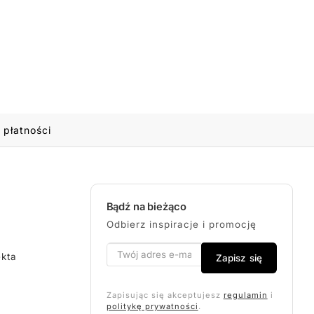
 płatności
Bądź na bieżąco
Odbierz inspiracje i promocję
ekta
Zapisz się
Zapisując się akceptujesz
regulamin
i
politykę prywatności
.