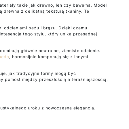
eriały takie jak drewno, len czy bawełna. Model
 drewna z delikatną teksturą tkaniny. Te
i odcieniami beżu i brązu. Dzięki czemu
ntesencja tego stylu, który unika przesadnej
ominują głównie neutralne, ziemiste odcienie.
meda
, harmonijnie komponują się z innymi
truje, jak tradycyjne formy mogą być
y pomost między przeszłością a teraźniejszością,
rustykalnego uroku z nowoczesną elegancją.