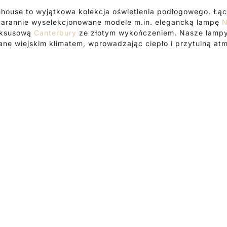
house to wyjątkowa kolekcja oświetlenia podłogowego. Łąc
starannie wyselekcjonowane modele m.in. elegancką lampę
N
uksusową
Canterbury
ze złotym wykończeniem. Nasze lampy
ane wiejskim klimatem, wprowadzając ciepło i przytulną at