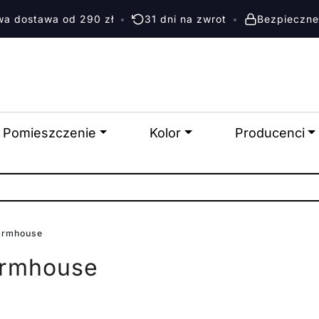
a dostawa od 290 zł
•
31 dni na zwrot
•
Bezpieczne
Pomieszczenie
Kolor
Producenci
armhouse
armhouse