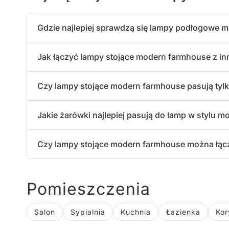
Gdzie najlepiej sprawdzą się lampy podłogowe 
W salonie Lampa stojąca w stylu modern farmhouse
Jak łączyć lampy stojące modern farmhouse z in
fotela, tworząc przytulny kącik do czytania. Mo
głównego oświetlenia w jadalni, lampa podłogowa 
Lampy podłogowe w stylu modern farmhouse doskon
nastrojowe tło dla wspólnych posiłków i spotkań
Czy lampy stojące modern farmhouse pasują tylk
kolorystyce. Warto łączyć je z takimi elementami 
Nie, to właśnie uniwersalność tego stylu sprawi
Jakie żarówki najlepiej pasują do lamp w stylu 
zarówno w typowo miejskich apartamentach ale t
elementami.
Zalecamy wybór żarówek o ciepłej barwie światł
Czy lampy stojące modern farmhouse można łączy
żarówki typu Edison z widocznym żarnikiem, któr
Tak, styl modern farmhouse doskonale łączy się z
spójności kolorystycznej i materiałowej między r
Pomieszczenia
Salon
Sypialnia
Kuchnia
Łazienka
Kor