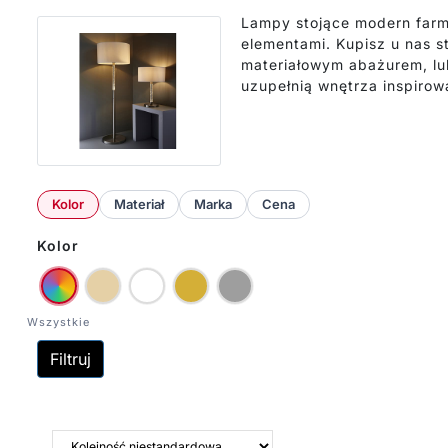
Lampy stojące modern farm
elementami. Kupisz u nas 
materiałowym abażurem, l
uzupełnią wnętrza inspirow
Kolor
Materiał
Marka
Cena
Kolor
Filtruj