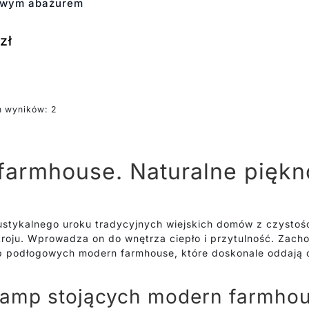
owym abażurem
zł
h wyników: 2
farmhouse. Naturalne pię
ustykalnego uroku tradycyjnych wiejskich domów z czystośc
troju. Wprowadza on do wnętrza ciepło i przytulność. Zac
p podłogowych modern farmhouse, które doskonale oddają c
lamp stojących modern farmho