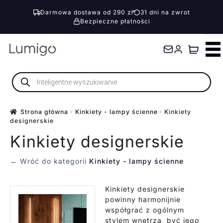
Darmowa dostawa od 290 zł
31 dni na zwrot
Bezpieczne płatności
Przejdź
Przejdź
do
do
nawigacji
treści
Wyszukiwarka
produktów
Strona główna
Kinkiety - lampy ścienne
Kinkiety
designerskie
Kinkiety designerskie
← Wróć do kategorii
Kinkiety - lampy ścienne
Kinkiety designerskie
powinny harmonijnie
współgrać z ogólnym
stylem wnętrza, być jego