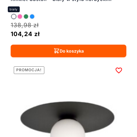
138,98
zł
104,24
zł
Do koszyka
PROMOCJA!