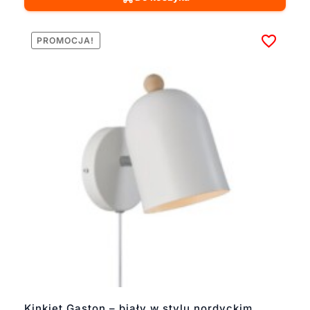
PROMOCJA!
Kinkiet Gaston – biały w stylu nordyckim