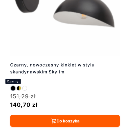
Czarny, nowoczesny kinkiet w stylu
skandynawskim Skylim
151,29
zł
140,70
zł
Do koszyka