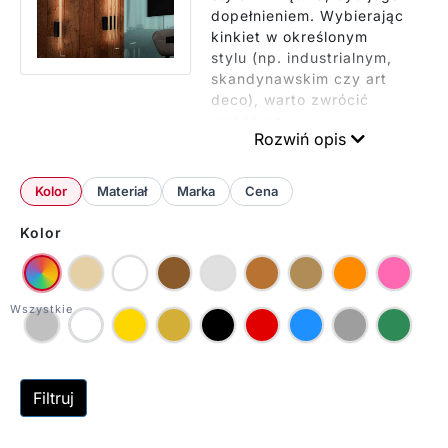
dopełnieniem. Wybierając
kinkiet w określonym
stylu (np. industrialnym,
skandynawskim czy art
deco), warto zwrócić
uwagę na
Rozwiń opis
charakterystyczne
elementy danego stylu,
takie jak kształty,
Kolor
Materiał
Marka
Cena
wykończenia czy detale.
Odpowiednie
Kolor
dopasowanie wielkości
kinkietu do przestrzeni
jest kluczowe dla
zachowania harmonii
wnętrza. W małych
pomieszczeniach
sprawdzą się delikatne,
smukłe modele, natomiast
Filtruj
w przestronnych
wnętrzach można