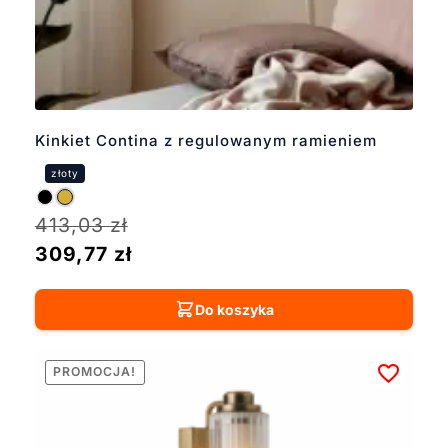
cenowym, od
przystępnych modeli
inspirowanych
wzornictwem
designerskim po
ekskluzywne lampy od
Kinkiet Contina z regulowanym ramieniem
uznanych projektantów.
Przed zakupem warto
sprawdzić dostępność
wybranego modelu oraz
413,03
zł
czas realizacji. Niektóre
modele dostępne są na
309,77
zł
zamówienie przez co
czas realizacji
Do koszyka
zamówienia może być
dłuższy.
PROMOCJA!