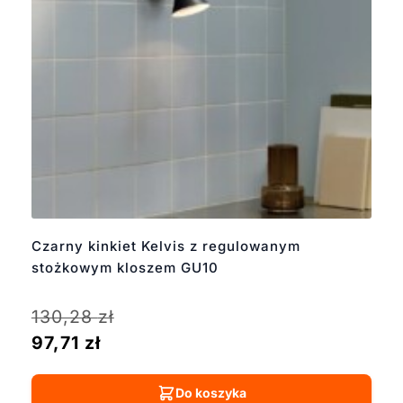
Czarny kinkiet Kelvis z regulowanym
stożkowym kloszem GU10
130,28
zł
97,71
zł
Do koszyka