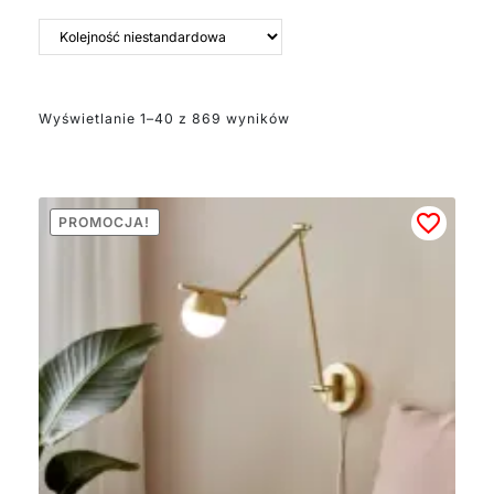
pozwolić sobie na
bardziej okazałe lampy
ścienne. Materiały, z
których wykonany jest
kinkiet, wpływają
Wyświetlanie 1–40 z 869 wyników
zarówno na jego
estetykę, jak i trwałość
oraz sposób czyszczenia.
Metalowe kinkiety
zapewniają solidność i
PROMOCJA!
nowoczesny wygląd,
szklane elementy dodają
lekkości i elegancji,
drewniane wprowadzają
ciepło, a tkaniny mogą
zapewnić ciekawe efekty
świetlne.
W naszej ofercie
posiadamy kinkiety
designerskie w bardzo
szerokim przedziale