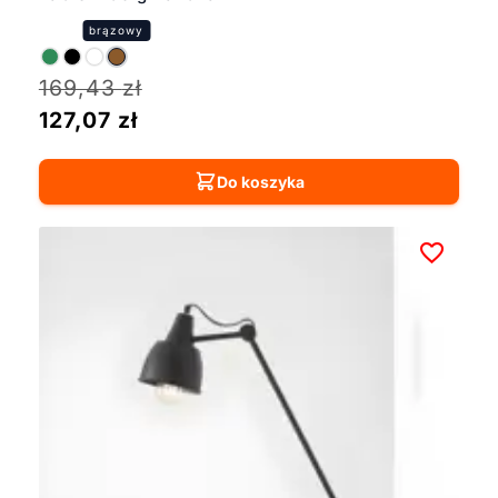
169,43
zł
127,07
zł
Do koszyka