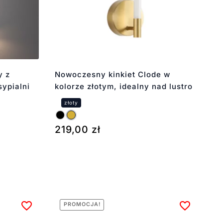
y z
Nowoczesny kinkiet Clode w
sypialni
kolorze złotym, idealny nad lustro
219,00
zł
PROMOCJA!