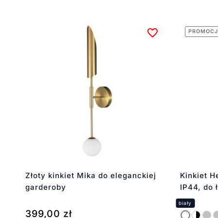
PROMOCJ
Złoty kinkiet Mika do eleganckiej
Kinkiet H
garderoby
IP44, do 
399,00
zł