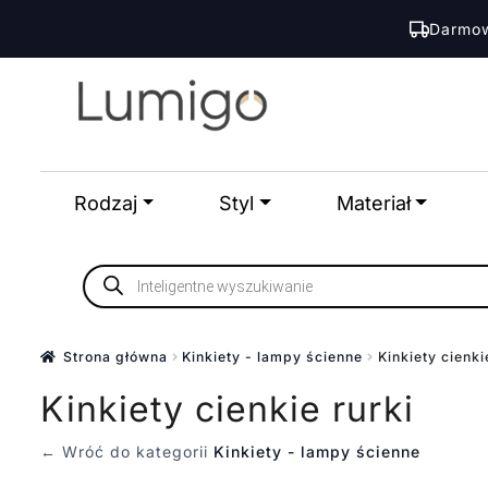
Darmow
Przejdź
Przejdź
do
do
nawigacji
treści
Rodzaj
Styl
Materiał
Wyszukiwarka
produktów
Strona główna
Kinkiety - lampy ścienne
Kinkiety cienki
Kinkiety cienkie rurki
← Wróć do kategorii
Kinkiety - lampy ścienne