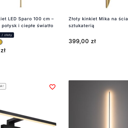
kiet LED Sparo 100 cm –
Złoty kinkiet Mika na ści
 połysk i ciepłe światło
sztukaterią
399,00
zł
0
zł
A!