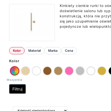
Kinkiety cienkie rurki to o
doświetlenie salonu lub syp
konstrukcją, która nie prz
się jako uzupełnienie oświe
pojedyncze lub wielopunkto
Kolor
Materiał
Marka
Cena
Kolor
Filtruj