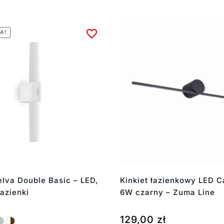
A!
elva Double Basic – LED,
Kinkiet łazienkowy LED 
łazienki
6W czarny – Zuma Line
129,00
zł