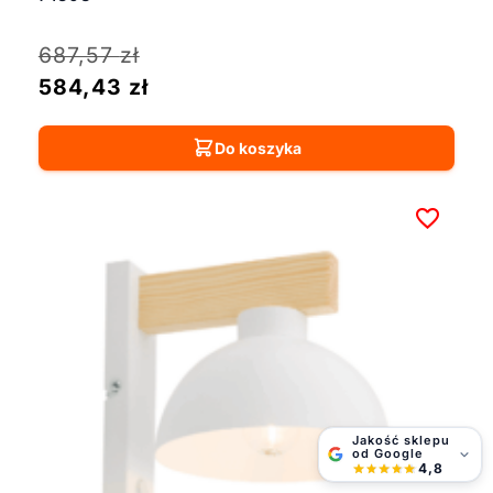
687,57
zł
584,43
zł
Do koszyka
Jakość sklepu
od Google
4,8