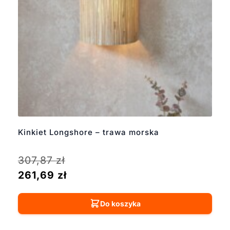
Kinkiet Longshore – trawa morska
307,87
zł
261,69
zł
Do koszyka