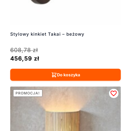
Stylowy kinkiet Takai – beżowy
608,78
zł
456,59
zł
Do koszyka
PROMOCJA!