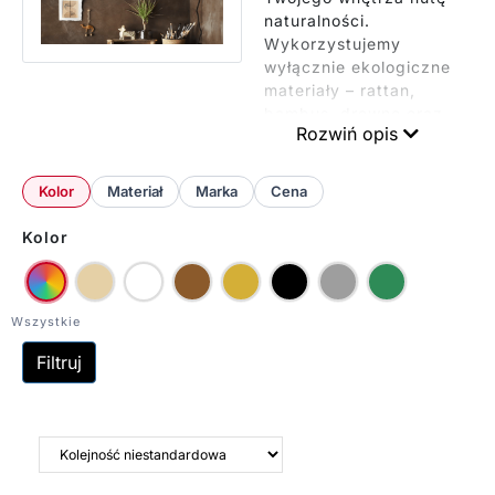
naturalności.
Wykorzystujemy
wyłącznie ekologiczne
materiały – rattan,
bambus, drewno oraz
Rozwiń opis
sznurek. Oświtelenie
w tym stylu doskonale
sprawdzi się do
Kolor
Materiał
Marka
Cena
wnętrz w stylu
skandynawskim,
Kolor
boho-chic czy eko.
Nasze kinkiety
emitują przyjemne,
rozproszone światło.
Filtruj
Tworzą przytulną
atmosferę w salonie,
sypialni czy
przedpokoju.
Współpracują ze
standardowymi