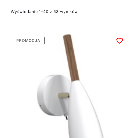
żarówkami E27
(dostępne
Wyświetlanie 1–40 z 53 wyników
opcjonalnie), a ich
montaż na ścianie jest
prosty i intuicyjny.
Kinkiety boho
PROMOCJA!
występują w różnych
wymiarach, dzięki
czemu dopasują się
do każdej przestrzeni.
Większość modeli
posiada wygodny
włącznik na kablu i
wymaga podłączenia
do instalacji
elektrycznej.
Jako polski sklep
gwarantujemy wysoką
jakość wykonania i
dbałość o detale.