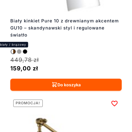
Większość kinkietów
jest dostępna od ręki,
a czas realizacji
Biały kinkiet Pure 10 z drewnianym akcentem
zamówień
GU10 – skandynawski styl i regulowane
spersonalizowanych
wynosi 2-3 tygodnie.
światło
Nadaj swojemu
wnętrzu wyjątkowy,
naturalny charakter z
449,78
zł
kinkietami boho od
159,00
zł
Lumigo!
Do koszyka
PROMOCJA!