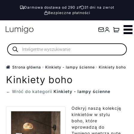
Darmowa dostawa od 290 zł
31 dni na zwrot
Bezpieczne płatności
Przejdź
Przejdź
do
do
nawigacji
treści
Wyszukiwarka
produktów
Strona główna
Kinkiety - lampy ścienne
Kinkiety boho
Kinkiety boho
← Wróć do kategorii
Kinkiety - lampy ścienne
Odkryj naszą kolekcję
kinkietów w stylu
boho, które
wprowadzą do
Twojego wnętrza nutę