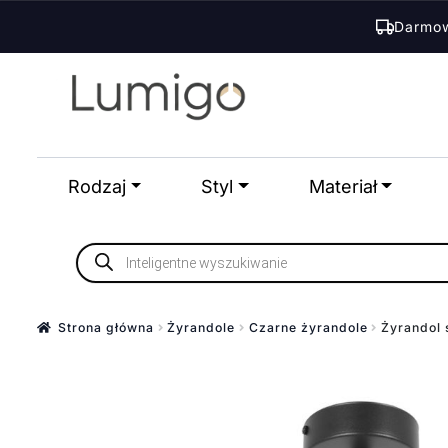
wynosiła:
wynosi:
Darmow
390,00 zł.
332,00 zł.
Przejdź
Przejdź
do
do
nawigacji
treści
Rodzaj
Styl
Materiał
Wyszukiwarka
produktów
Strona główna
Żyrandole
Czarne żyrandole
Żyrandol 