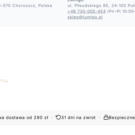
16-070 Choroszcz, Polska
ul. Piłsudskiego 85, 24-100 Pu
+48 730-005-454
(Pn-Pt 10:00
sklep@lumigo.pl
nto
.
a dostawa od 290 zł
•
31 dni na zwrot
•
Bezpieczne