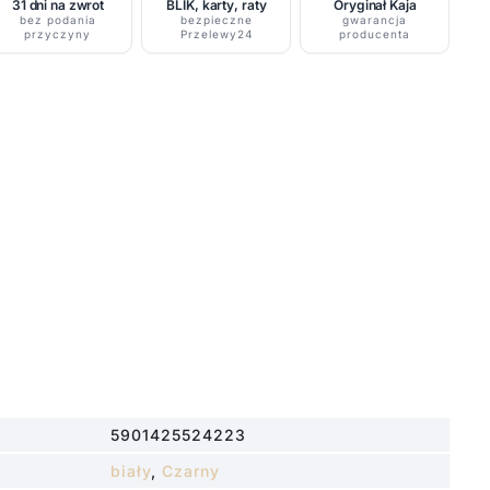
31 dni na zwrot
BLIK, karty, raty
Oryginał Kaja
bez podania
bezpieczne
gwarancja
przyczyny
Przelewy24
producenta
5901425524223
biały
,
Czarny