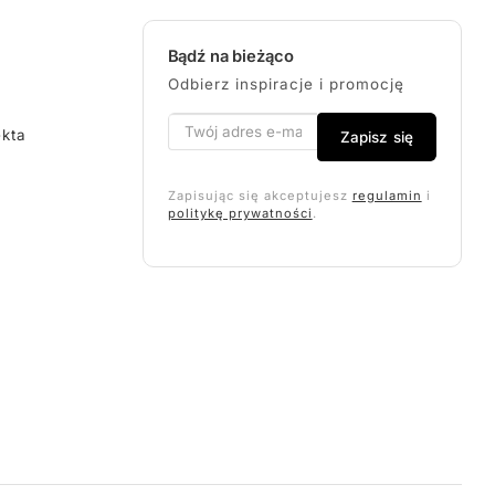
Bądź na bieżąco
Odbierz inspiracje i promocję
ekta
Zapisz się
Zapisując się akceptujesz
regulamin
i
politykę prywatności
.