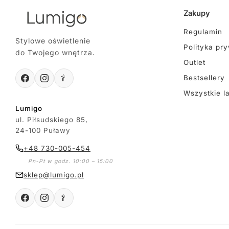
Zakupy
Regulamin
Stylowe oświetlenie
Polityka pr
do Twojego wnętrza.
Outlet
Bestsellery
Wszystkie l
Lumigo
ul. Piłsudskiego 85,
24-100 Puławy
+48 730-005-454
Pn-Pt w godz. 10:00 – 15:00
sklep@lumigo.pl