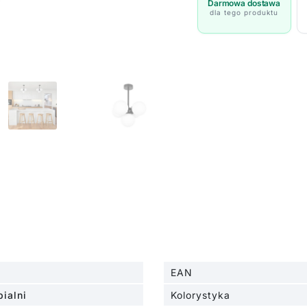
kulistymi
Darmowa dostawa
dla tego produktu
kloszami
EAN
ialni
Kolorystyka