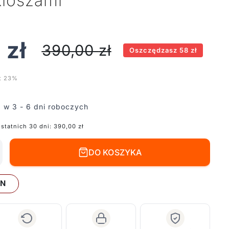
kloszami
0
zł
390,00
zł
Oszczędzasz 58 zł
t 23%
 w 3 - 6 dni roboczych
ostatnich 30 dni:
390,00
zł
DO KOSZYKA
LN