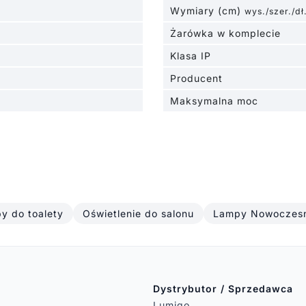
Wymiary (cm)
wys./szer./dł
Żarówka w komplecie
Klasa IP
Producent
Maksymalna moc
py do toalety
Oświetlenie do salonu
Lampy Nowoczes
Dystrybutor / Sprzedawca
Lumigo