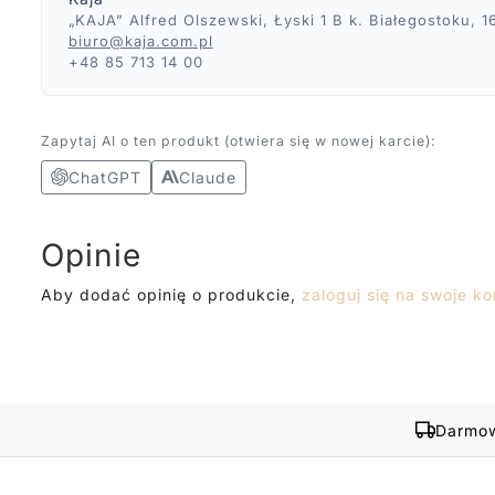
„KAJA” Alfred Olszewski, Łyski 1 B k. Białegostoku, 
biuro@kaja.com.pl
+48 85 713 14 00
Zapytaj AI o ten produkt (otwiera się w nowej karcie):
ChatGPT
Claude
Opinie
Aby dodać opinię o produkcie,
zaloguj się na swoje ko
Darmow