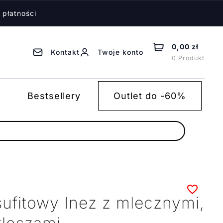
 płatności
0,00 zł
Kontakt
Twoje konto
0 Produkt
Bestsellery
Outlet do -60%
sufitowy Inez z mlecznymi,