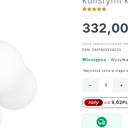
kulistymi 
332,0
Cena zawiera podatek Va
EAN: 5901425524223
Dostępna
· Wysyłka
Najniższa cena w ciągu 
−
+
ilość
Żyrandol
sufitowy
9,62
P
raty
od
Inez
z
mlecznymi,