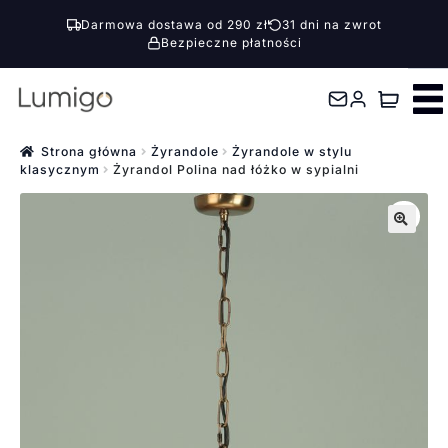
Darmowa dostawa od 290 zł
31 dni na zwrot
Bezpieczne płatności
Przejdź
Przejdź
do
do
nawigacji
treści
Strona główna
Żyrandole
Żyrandole w stylu
klasycznym
Żyrandol Polina nad łóżko w sypialni
🔍