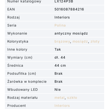
Numer katalogowy
LX124P3B
EAN
5016087884216
Rodzaj
Interiors
Seria
Polina
Wykonanie
antyczny mosiądz
Kolorystyka
brązowy
,
mosiądz
,
złoty
Inne kolory
Tak
Wymiary (cm)
dł. 44
Średnica
44 cm
Podsufitka (cm)
Brak
Żarówka w komplecie
Brak
Wbudowany LED
Nie
Rodzaj materiału
metal
,
szkło
Producent
Interiors