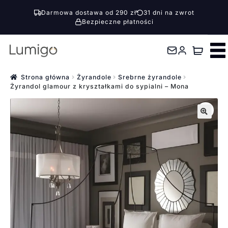
Darmowa dostawa od 290 zł
31 dni na zwrot
Bezpieczne płatności
Przejdź
Przejdź
do
do
nawigacji
treści
Strona główna
Żyrandole
Srebrne żyrandole
Żyrandol glamour z kryształkami do sypialni – Mona
🔍