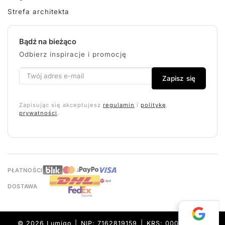
Strefa architekta
Bądź na bieżąco
Odbierz inspiracje i promocję
Zapisz się
Zapisując się akceptujesz
regulamin
i
politykę
prywatności
.
PŁATNOŚCI
DOSTAWA
© 2026 Lumigo | NIP: 7162819159 | KRS: 0000632157