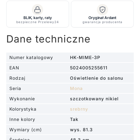
Mona
BLIK, karty, raty
Oryginał Ardant
bezpieczne Przelewy24
gwarancja producenta
Dane techniczne
Numer katalogowy
HK-MIME-3P
EAN
5024005255611
Rodzaj
Oświetlenie do salonu
Seria
Mona
Wykonanie
szczotkowany nikiel
Kolorystyka
srebrny
Inne kolory
Tak
Wymiary (cm)
wys. 81.3
Średnica
48.3 cm