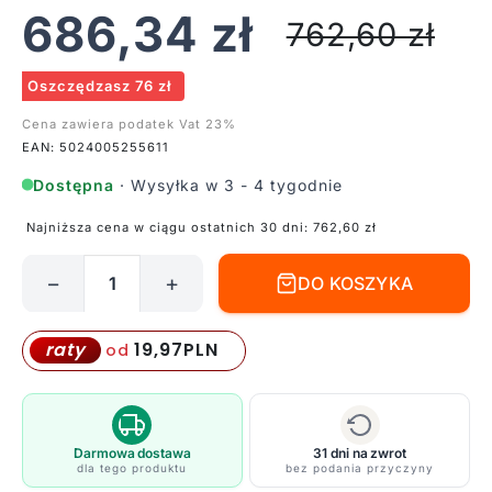
686,34
zł
762,60
zł
Oszczędzasz 76 zł
Cena zawiera podatek Vat 23%
EAN: 5024005255611
Dostępna
· Wysyłka w 3 - 4 tygodnie
Najniższa cena w ciągu ostatnich 30 dni:
762,60
zł
−
+
DO KOSZYKA
ilość
Żyrandol
glamour
19,97
PLN
raty
od
z
kryształkami
do
sypialni
Darmowa dostawa
31 dni na zwrot
dla tego produktu
bez podania przyczyny
-