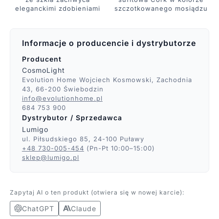
eleganckimi zdobieniami
szczotkowanego mosiądzu
Informacje o producencie i dystrybutorze
Producent
CosmoLight
Evolution Home Wojciech Kosmowski, Zachodnia
43, 66-200 Świebodzin
info@evolutionhome.pl
684 753 900
Dystrybutor / Sprzedawca
Lumigo
ul. Piłsudskiego 85, 24-100 Puławy
+48 730-005-454
(Pn-Pt 10:00–15:00)
sklep@lumigo.pl
Zapytaj AI o ten produkt (otwiera się w nowej karcie):
ChatGPT
Claude