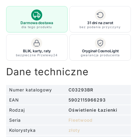
plafon
FleetWood
z
eleganckimi
Darmowa dostawa
31 dni na zwrot
dla tego produktu
bez podania przyczyny
zdobieniami
i
szklanymi
BLIK, karty, raty
Oryginał CosmoLight
elementami
bezpieczne Przelewy24
gwarancja producenta
Dane techniczne
Numer katalogowy
C03293BR
EAN
5902115966293
Rodzaj
Oświetlenie Łazienki
Seria
Fleetwood
Kolorystyka
złoty