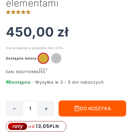
elementami
450,00
zł
Cena zawiera podatek Vat 23%
Dostępne kolory
EAN: 5902115966293
Dostępna
· Wysyłka w 3 - 5 dni roboczych
−
+
DO KOSZYKA
ilość
Złoty
okrągły
13,05
PLN
raty
od