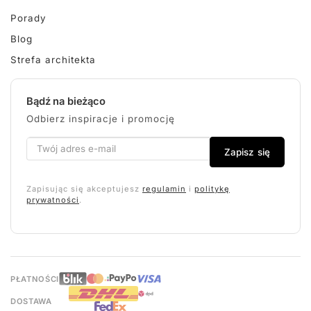
Porady
Blog
Strefa architekta
Bądź na bieżąco
Odbierz inspiracje i promocję
Zapisz się
Zapisując się akceptujesz
regulamin
i
politykę
prywatności
.
PŁATNOŚCI
DOSTAWA