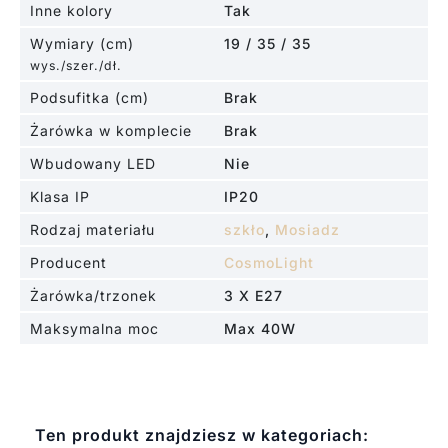
Inne kolory
Tak
Wymiary (cm)
19 / 35 / 35
wys./szer./dł.
Podsufitka (cm)
Brak
Żarówka w komplecie
Brak
Wbudowany LED
Nie
Klasa IP
IP20
Rodzaj materiału
szkło
,
Mosiadz
Producent
CosmoLight
Żarówka/trzonek
3 X E27
Maksymalna moc
Max 40W
Ten produkt znajdziesz w kategoriach: