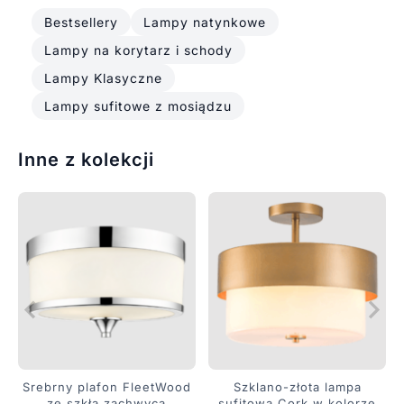
Bestsellery
Lampy natynkowe
Lampy na korytarz i schody
Lampy Klasyczne
Lampy sufitowe z mosiądzu
Inne z kolekcji
Srebrny plafon FleetWood
Szklano-złota lampa
ze szkła zachwyca
sufitowa Cork w kolorze