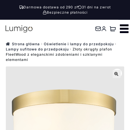
Darmowa dostawa od 290 zł
31 dni na zwrot
Bezpieczne płatności
Przejdź
Przejdź
do
do
nawigacji
treści
Strona główna
Oświetlenie i lampy do przedpokoju
Lampy sufitowe do przedpokoju
Złoty okrągły plafon
FleetWood z eleganckimi zdobieniami i szklanymi
elementami
🔍