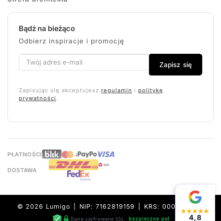
Bądź na bieżąco
Odbierz inspiracje i promocję
Zapisz się
Zapisując się akceptujesz
regulamin
i
politykę
prywatności
.
PŁATNOŚCI
DOSTAWA
© 2026 Lumigo | NIP: 7162819159 | KRS: 0000632157
4,8
Dane szyfrowane SSL ·
bezpieczne połączenie