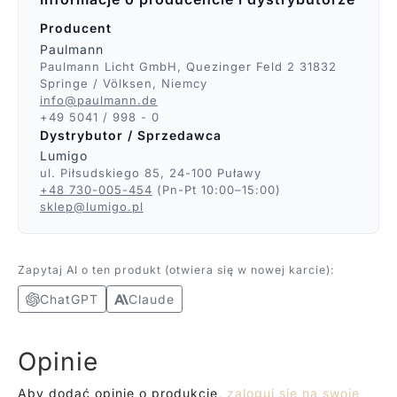
Producent
Paulmann
Paulmann Licht GmbH, Quezinger Feld 2 31832
Springe / Völksen, Niemcy
info@paulmann.de
+49 5041 / 998 - 0
Dystrybutor / Sprzedawca
Lumigo
ul. Piłsudskiego 85, 24-100 Puławy
+48 730-005-454
(Pn-Pt 10:00–15:00)
sklep@lumigo.pl
Zapytaj AI o ten produkt (otwiera się w nowej karcie):
ChatGPT
Claude
Opinie
Aby dodać opinię o produkcie,
zaloguj się na swoje