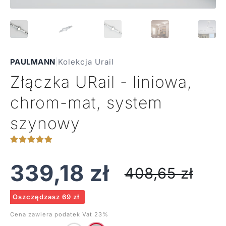
PAULMANN
|
Kolekcja Urail
Złączka URail - liniowa,
chrom-mat, system
szynowy
339,18
zł
408,65
zł
Oszczędzasz 69 zł
Cena zawiera podatek Vat 23%