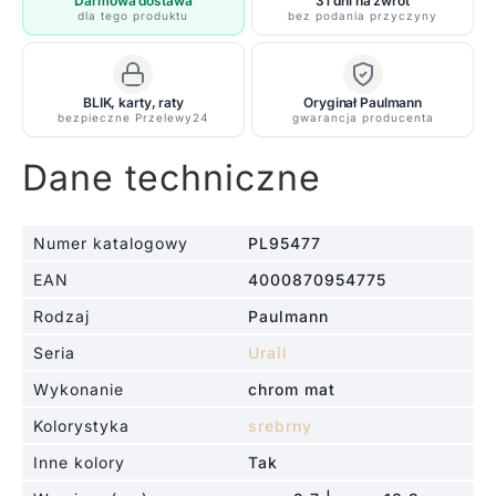
Darmowa dostawa
31 dni na zwrot
dla tego produktu
bez podania przyczyny
BLIK, karty, raty
Oryginał Paulmann
bezpieczne Przelewy24
gwarancja producenta
Dane techniczne
Numer katalogowy
PL95477
EAN
4000870954775
Rodzaj
Paulmann
Seria
Urail
Wykonanie
chrom mat
Kolorystyka
srebrny
Inne kolory
Tak