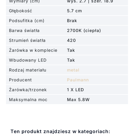
Wymiary (cm)
wys. 2.7 | szer. 18.9
Głębokość
5.7 cm
Podsufitka (cm)
Brak
Barwa światła
2700K (ciepła)
Strumień światła
420
Żarówka w komplecie
Tak
Wbudowany LED
Tak
Rodzaj materiału
metal
Producent
Paulmann
Żarówka/trzonek
1 X LED
Maksymalna moc
Max 5.8W
Ten produkt znajdziesz w kategoriach: