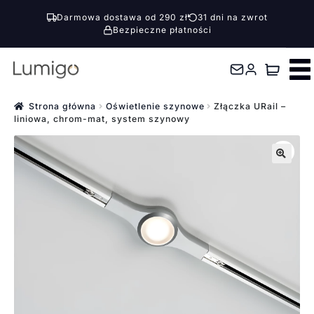
Darmowa dostawa od 290 zł
31 dni na zwrot
Bezpieczne płatności
Przejdź
Przejdź
do
do
nawigacji
treści
Strona główna
Oświetlenie szynowe
Złączka URail –
liniowa, chrom-mat, system szynowy
🔍