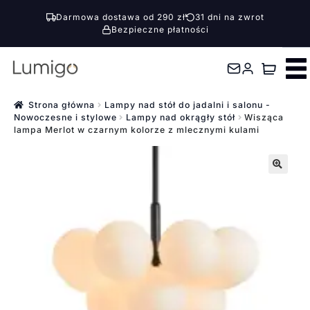
Darmowa dostawa od 290 zł
31 dni na zwrot
Bezpieczne płatności
Przejdź
Przejdź
do
do
nawigacji
treści
Strona główna
Lampy nad stół do jadalni i salonu -
Nowoczesne i stylowe
Lampy nad okrągły stół
Wisząca
lampa Merlot w czarnym kolorze z mlecznymi kulami
🔍