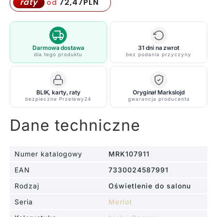
lampa
72,47
PLN
raty
od
Merlot
w
czarnym
kolorze
Darmowa dostawa
31 dni na zwrot
dla tego produktu
bez podania przyczyny
z
mlecznymi
kulami
BLIK, karty, raty
Oryginał Markslojd
bezpieczne Przelewy24
gwarancja producenta
Dane techniczne
Numer katalogowy
MRK107911
EAN
7330024587991
Rodzaj
Oświetlenie do salonu
Seria
Merlot