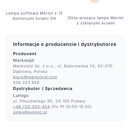
Lampa sufitowa Merlot z 13
Złota wisząca lampa Merlot
dymionymi kulami G9
z szklanymi kulami
Informacje o producencie i dystrybutorze
Producent
Markslojd
Markslojd Sp. z o.o., ul. Batorowska 24, 62-070
Dąbrowa, Polska
biuro@markslojd.com
508 333 856
Dystrybutor / Sprzedawca
Lumigo
ul. Piłsudskiego 85, 24-100 Puławy
+48 730-005-454
(Pn-Pt 10:00–15:00)
sklep@lumigo.pl