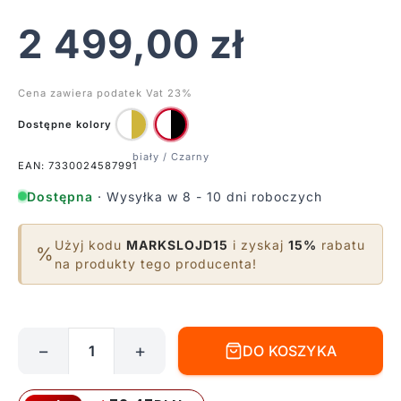
2 499,00
zł
Cena zawiera podatek Vat 23%
Dostępne kolory
EAN: 7330024587991
Dostępna
· Wysyłka w 8 - 10 dni roboczych
Użyj kodu
MARKSLOJD15
i zyskaj
15%
rabatu
%
na produkty tego producenta!
−
+
DO KOSZYKA
ilość
Wisząca