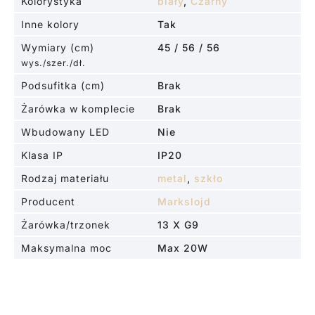
Kolorystyka
biały
,
Czarny
Inne kolory
Tak
Wymiary (cm)
45 / 56 / 56
wys./szer./dł.
Podsufitka (cm)
Brak
Żarówka w komplecie
Brak
Wbudowany LED
Nie
Klasa IP
IP20
Rodzaj materiału
metal
,
szkło
Producent
Markslojd
Żarówka/trzonek
13 X G9
Maksymalna moc
Max 20W