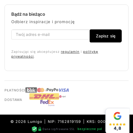
Bądź na bieżąco
Odbierz inspiracje i promocję
Zapisz się
Zapisując się akceptujesz
regulamin
i
politykę
prywatności
.
PŁATNOŚCI
DOSTAWA
© 2026 Lumigo | NIP: 7162819159 | KRS: 0000632157
4,8
Dane szyfrowane SSL ·
bezpieczne połączenie