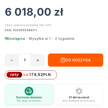
6 018,00
zł
Cena zawiera podatek Vat 23%
EAN: 5024005384311
Dostępna
· Wysyłka w 1 - 2 tygodnie
−
+
DO KOSZYKA
ilość
Stylowy
półplafon
174,52
PLN
raty
od
Vida
z
dziewięcioma
punktami
Darmowa dostawa
31 dni na zwrot
dla tego produktu
bez podania przyczyny
świetlnymi