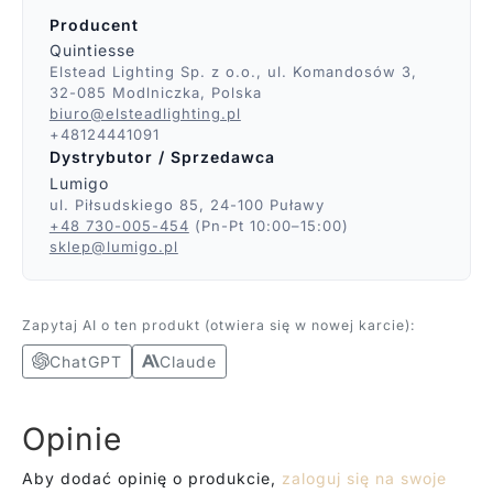
Producent
Quintiesse
Elstead Lighting Sp. z o.o., ul. Komandosów 3,
32-085 Modlniczka, Polska
biuro@elsteadlighting.pl
+48124441091
Dystrybutor / Sprzedawca
Lumigo
ul. Piłsudskiego 85, 24-100 Puławy
+48 730-005-454
(Pn-Pt 10:00–15:00)
sklep@lumigo.pl
Zapytaj AI o ten produkt (otwiera się w nowej karcie):
ChatGPT
Claude
Opinie
Aby dodać opinię o produkcie,
zaloguj się na swoje