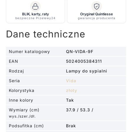
BLIK, karty, raty
Oryginał Quintiesse
bezpieczne Przelewy24
gwarancja producenta
Dane techniczne
Numer katalogowy
QN-VIDA-9F
EAN
5024005384311
Rodzaj
Lampy do sypialni
Seria
Vida
Kolorystyka
złoty
Inne kolory
Tak
Wymiary (cm)
37.9 / 53.3 /
wys./szer./dł.
Podsufitka (cm)
Brak