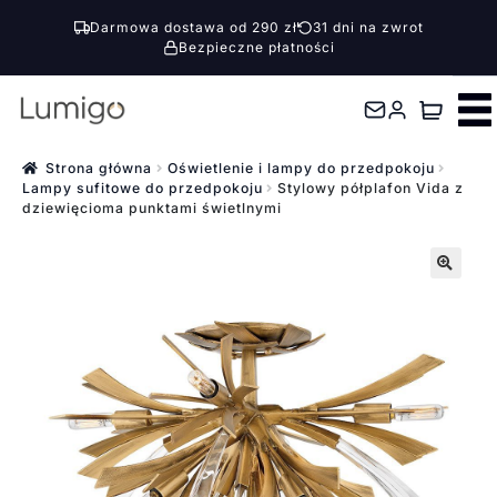
Darmowa dostawa od 290 zł
31 dni na zwrot
Bezpieczne płatności
Przejdź
Przejdź
do
do
nawigacji
treści
Strona główna
Oświetlenie i lampy do przedpokoju
Lampy sufitowe do przedpokoju
Stylowy półplafon Vida z
dziewięcioma punktami świetlnymi
🔍