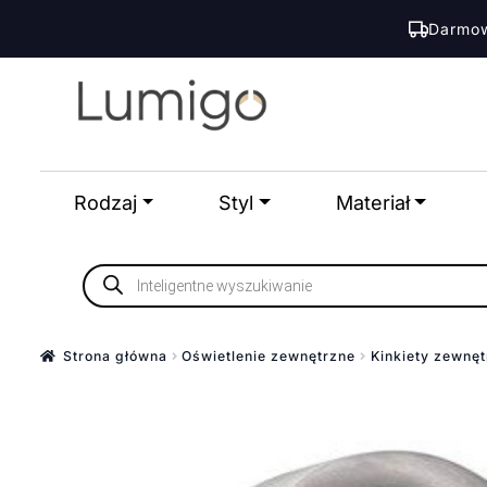
Darmow
Przejdź
Przejdź
do
do
nawigacji
treści
Rodzaj
Styl
Materiał
Wyszukiwarka
produktów
Strona główna
Oświetlenie zewnętrzne
Kinkiety zewnę