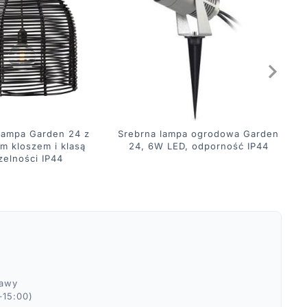
lampa Garden 24 z
Srebrna lampa ogrodowa Garden
O
m kloszem i klasą
24, 6W LED, odporność IP44
zelności IP44
ławy
–15:00)