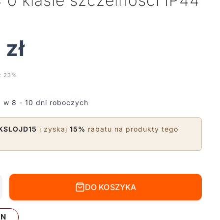
 o klasie szczelności IP44
0
zł
t 23%
 w 8 - 10 dni roboczych
KSLOJD15
i zyskaj
15%
rabatu na produkty tego
DO KOSZYKA
LN