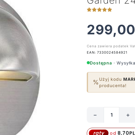
Garden 24
299,0
Cena zawiera podatek Va
EAN: 7330024584921
Dostępna
· Wysyłka
Użyj kodu
MAR
%
producenta!
−
+
ilość
Srebrny
zewnętrzny
8,70
P
raty
od