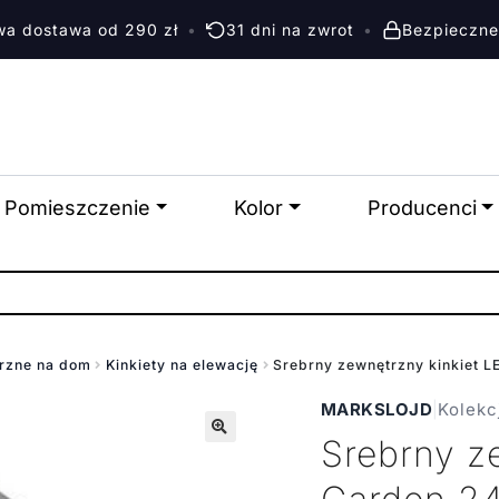
a dostawa od 290 zł
•
31 dni na zwrot
•
Bezpieczne
Pomieszczenie
Kolor
Producenci
trzne na dom
Kinkiety na elewację
Srebrny zewnętrzny kinkiet L
MARKSLOJD
|
Kolekc
Srebrny z
🔍