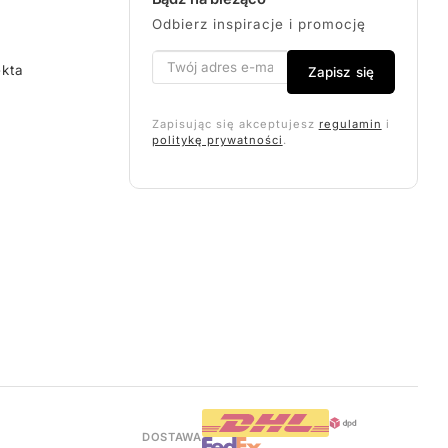
Odbierz inspiracje i promocję
ekta
Zapisz się
Zapisując się akceptujesz
regulamin
i
politykę prywatności
.
DOSTAWA