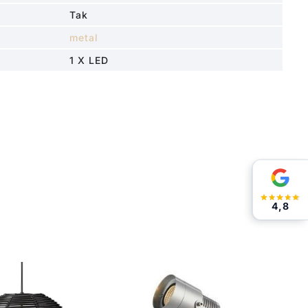
Tak
metal
1 X LED
4,8