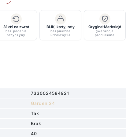
31 dni na zwrot
BLIK, karty, raty
Oryginał Markslojd
bez podania
bezpieczne
gwarancja
przyczyny
Przelewy24
producenta
7330024584921
Garden 24
Tak
Brak
40