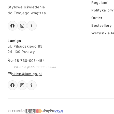
Regulamin
Stylowe oświetlenie
Polityka pr
do Twojego wnętrza.
Outlet
Bestsellery
Wszystkie l
Lumigo
ul. Piłsudskiego 85,
24-100 Puławy
+48 730-005-454
Pn-Pt w godz. 10:00 – 15:00
sklep@lumigo.pl
PŁATNOŚCI