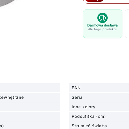
kinkiet
LED
Garden
24
Darmowa dostawa
dla tego produktu
o
klasie
szczelności
IP44
EAN
zewnętrzne
Seria
Inne kolory
Podsufitka (cm)
a)
Strumień światła