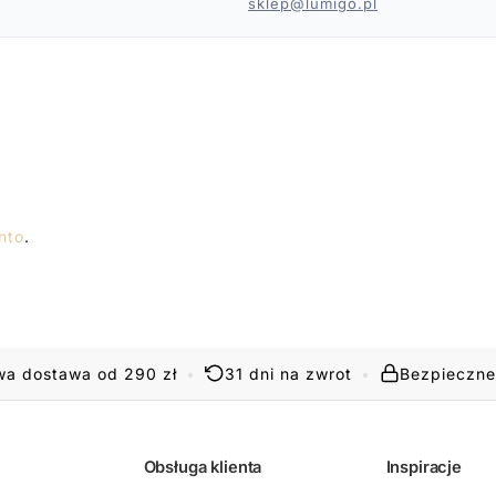
sklep@lumigo.pl
nto
.
a dostawa od 290 zł
•
31 dni na zwrot
•
Bezpieczne
Obsługa klienta
Inspiracje