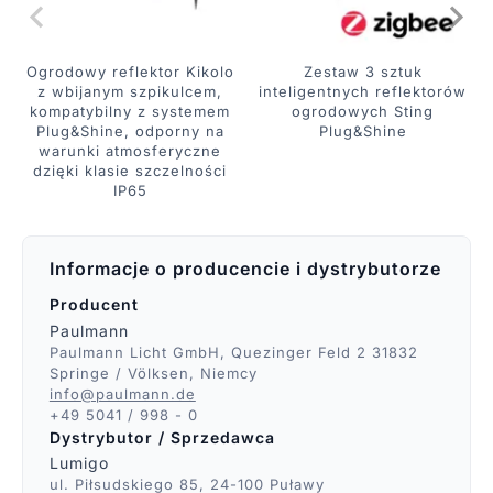
Ogrodowy reflektor Kikolo
Zestaw 3 sztuk
z wbijanym szpikulcem,
inteligentnych reflektorów
kompatybilny z systemem
ogrodowych Sting
Plug&Shine, odporny na
Plug&Shine
warunki atmosferyczne
dzięki klasie szczelności
IP65
Informacje o producencie i dystrybutorze
Producent
Paulmann
Paulmann Licht GmbH, Quezinger Feld 2 31832
Springe / Völksen, Niemcy
info@paulmann.de
+49 5041 / 998 - 0
Dystrybutor / Sprzedawca
Lumigo
ul. Piłsudskiego 85, 24-100 Puławy