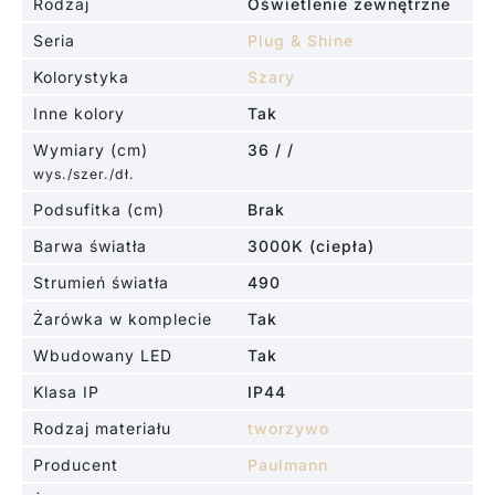
Rodzaj
Oświetlenie zewnętrzne
Seria
Plug & Shine
Kolorystyka
Szary
Inne kolory
Tak
Wymiary (cm)
36 / /
wys./szer./dł.
Podsufitka (cm)
Brak
Barwa światła
3000K (ciepła)
Strumień światła
490
Żarówka w komplecie
Tak
Wbudowany LED
Tak
Klasa IP
IP44
Rodzaj materiału
tworzywo
Producent
Paulmann