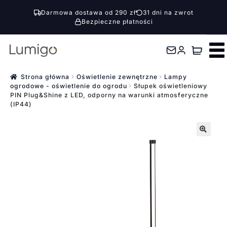
Darmowa dostawa od 290 zł
31 dni na zwrot
Bezpieczne płatności
Przejdź
Przejdź
do
do
nawigacji
treści
Strona główna
Oświetlenie zewnętrzne
Lampy
ogrodowe - oświetlenie do ogrodu
Słupek oświetleniowy
PIN Plug&Shine z LED, odporny na warunki atmosferyczne
(IP44)
🔍