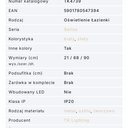
Numer katalogowy
TK4739
EAN
5901780547394
Rodzaj
Oświetlenie Łazienki
Seria
Sarius
Kolorystyka
biały
,
złoty
Inne kolory
Tak
Wymiary (cm)
21 / 68 / 90
wys./szer./dł.
Podsufitka (cm)
Brak
Żarówka w komplecie
Brak
Wbudowany LED
Nie
Klasa IP
IP20
Rodzaj materiału
metal
,
szkło
,
tworzywo
Producent
TK Lighting