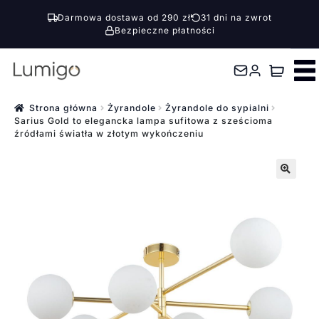
Darmowa dostawa od 290 zł
31 dni na zwrot
Bezpieczne płatności
Przejdź
Przejdź
do
do
nawigacji
treści
Strona główna
Żyrandole
Żyrandole do sypialni
Sarius Gold to elegancka lampa sufitowa z sześcioma
źródłami światła w złotym wykończeniu
🔍