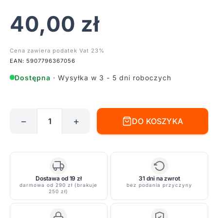
40,00
zł
Cena zawiera podatek Vat 23%
EAN: 5907796367056
Dostępna
· Wysyłka w 3 - 5 dni roboczych
−
+
DO KOSZYKA
ilość
Ruchome
oczko
podtynkowe
Lagos
Dostawa od 19 zł
31 dni na zwrot
-
darmowa od 290 zł (brakuje
bez podania przyczyny
250 zł)
białe
do