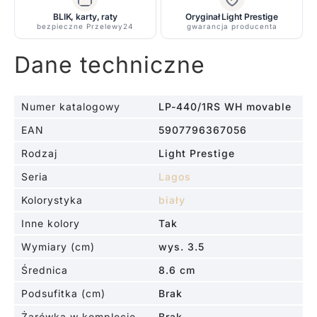
łazienki
BLIK, karty, raty
Oryginał Light Prestige
i
bezpieczne Przelewy24
gwarancja producenta
na
korytarz
Dane techniczne
Numer katalogowy
LP-440/1RS WH movable
EAN
5907796367056
Rodzaj
Light Prestige
Seria
Lagos
Kolorystyka
biały
Inne kolory
Tak
Wymiary (cm)
wys. 3.5
Średnica
8.6 cm
Podsufitka (cm)
Brak
Żarówka w komplecie
Brak