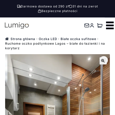
Darmowa dostawa od 290 zł
31 dni na zwrot
Bezpieczne płatności
Przejdź
Przejdź
do
do
nawigacji
treści
Strona główna
Oczka LED
Białe oczka sufitowe
Ruchome oczko podtynkowe Lagos – białe do łazienki i na
korytarz
🔍