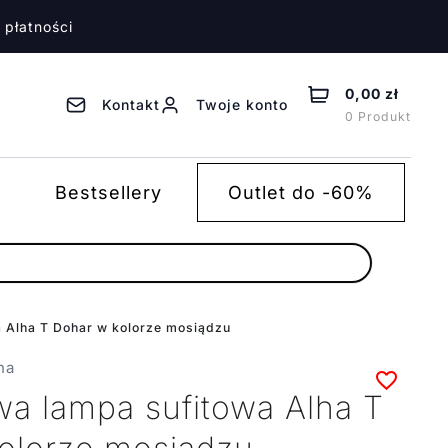
 płatności
0,00 zł
Kontakt
Twoje konto
0 Produkt
Bestsellery
Outlet do -60%
 Alha T Dohar w kolorze mosiądzu
ha
a lampa sufitowa Alha T