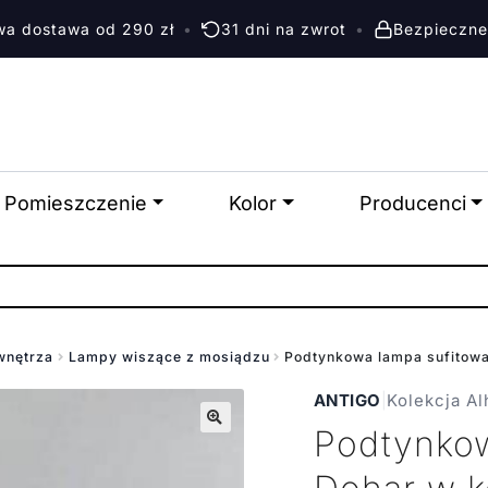
a dostawa od 290 zł
•
31 dni na zwrot
•
Bezpieczne
Pomieszczenie
Kolor
Producenci
wnętrza
Lampy wiszące z mosiądzu
Podtynkowa lampa sufitowa
ANTIGO
|
Kolekcja Al
Podtynkow
🔍