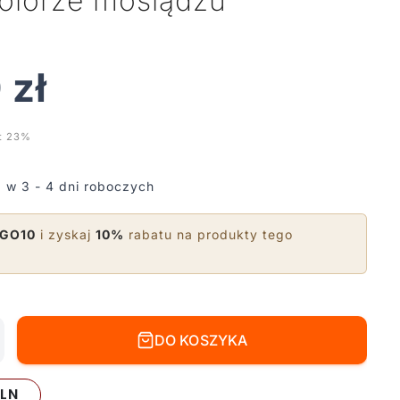
olorze mosiądzu
0
zł
t 23%
 w 3 - 4 dni roboczych
IGO10
i zyskaj
10%
rabatu na produkty tego
DO KOSZYKA
LN