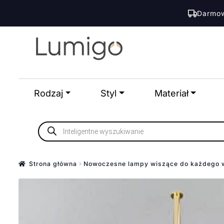
Darmow
Przejdź
Przejdź
do
do
nawigacji
treści
Rodzaj
Styl
Materiał
Wyszukiwarka
produktów
Strona główna
Nowoczesne lampy wiszące do każdego 