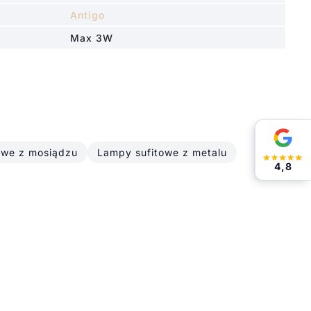
Antigo
Max 3W
owe z mosiądzu
Lampy sufitowe z metalu
4,8