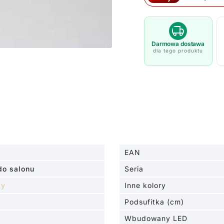
sufitowa
Alha
T
Dohar
Darmowa dostawa
dla tego produktu
w
kolorze
mosiądzu
EAN
do salonu
Seria
ty
Inne kolory
Podsufitka (cm)
Wbudowany LED