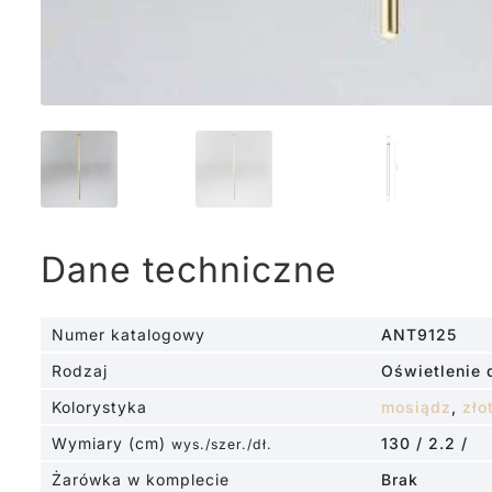
Dane techniczne
Numer katalogowy
ANT9125
Rodzaj
Oświetlenie 
Kolorystyka
mosiądz
,
zło
Wymiary (cm)
130 / 2.2 /
wys./szer./dł.
Żarówka w komplecie
Brak