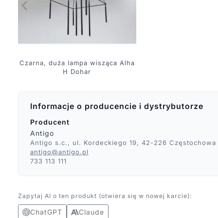
Czarna, duża lampa wisząca Alha
H Dohar
Informacje o producencie i dystrybutorze
Producent
Antigo
Antigo s.c., ul. Kordeckiego 19, 42-226 Częstochowa
antigo@antigo.pl
733 113 111
Zapytaj AI o ten produkt (otwiera się w nowej karcie):
ChatGPT
Claude