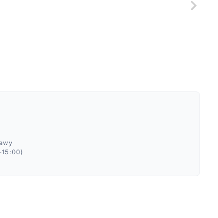
ławy
–15:00)