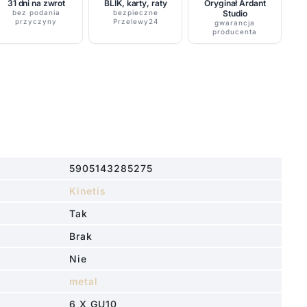
31 dni na zwrot
BLIK, karty, raty
Oryginał Ardant
bez podania
bezpieczne
Studio
przyczyny
Przelewy24
gwarancja
producenta
5905143285275
Kinetis
Tak
Brak
Nie
metal
6 X GU10