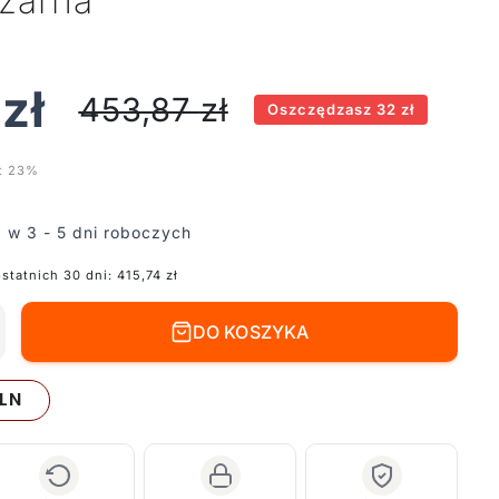
czarna
0
zł
453,87
zł
Oszczędzasz 32 zł
t 23%
 w 3 - 5 dni roboczych
ostatnich 30 dni:
415,74
zł
DO KOSZYKA
LN