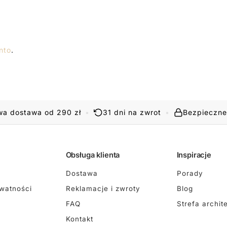
nto
.
a dostawa od 290 zł
•
31 dni na zwrot
•
Bezpieczne
Obsługa klienta
Inspiracje
Dostawa
Porady
ywatności
Reklamacje i zwroty
Blog
FAQ
Strefa archit
Kontakt