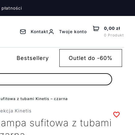
 płatności
0,00 zł
Kontakt
Twoje konto
0 Produkt
Bestsellery
Outlet do -60%
ufitowa z tubami Kinetis – czarna
lekcja Kinetis
lampa sufitowa z tubami