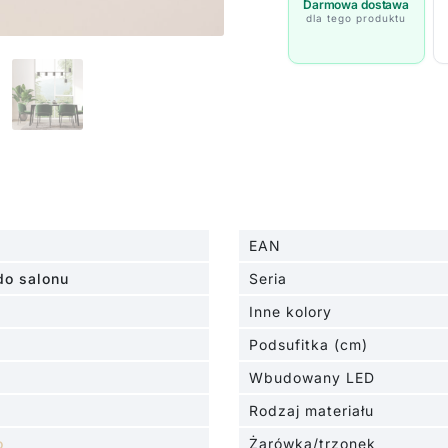
Kinetis
Darmowa dostawa
dla tego produktu
-
czarna
EAN
do salonu
Seria
Inne kolory
Podsufitka (cm)
Wbudowany LED
Rodzaj materiału
o
Żarówka/trzonek