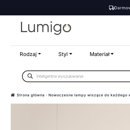
Darmow
Przejdź
Przejdź
do
do
nawigacji
treści
Rodzaj
Styl
Materiał
Wyszukiwarka
produktów
Strona główna
Nowoczesne lampy wiszące do każdego 