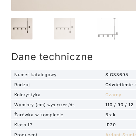
Dane techniczne
Numer katalogowy
SIG33695
Rodzaj
Oświetlenie 
Kolorystyka
Czarny
Wymiary (cm)
110 / 90 / 12
wys./szer./dł.
Żarówka w komplecie
Brak
Klasa IP
IP20
Producent
Ardant Studi