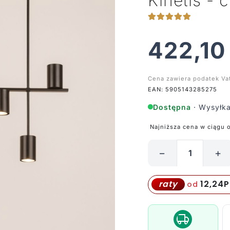
Kinetis - 
422,1
Cena zawiera podatek Va
EAN: 5905143285275
Dostępna
· Wysyłka
Najniższa cena w ciągu 
−
+
ilość
Podłużna
lampa
12,24
P
raty
od
sufitowa
z
tubami